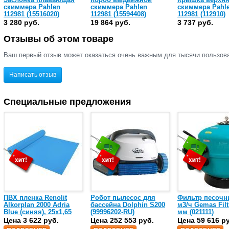
скиммера Pahlen
скиммера Pahlen
скиммера Pahl
112981 (15516020)
112981 (15594408)
112981 (112910)
3 280 руб.
19 864 руб.
3 737 руб.
Отзывы об этом товаре
Ваш первый отзыв может оказаться очень важным для тысячи пользов
Написать отзыв
Специальные предложения
ПВХ пленка Renolit
Робот пылесос для
Фильтр песочн
Alkorplan 2000 Adria
бассейна Dolphin S200
м3/ч Gemas Filt
Blue (синяя), 25х1,65
(99996202-RU)
мм (021111)
(35216203)
Цена 3 622 руб.
Цена 252 553 руб.
Цена 59 616 р