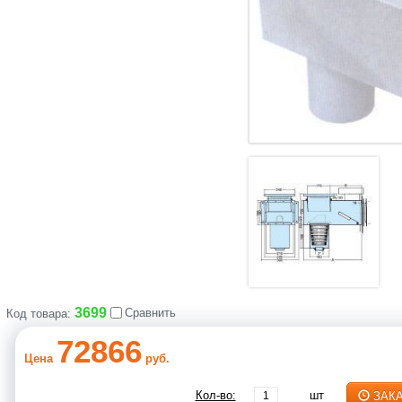
3699
Сравнить
Код товара:
72866
Цена
руб.
Кол-во:
шт
ЗАК