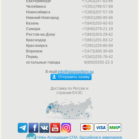
Екатеринбург
+7(343)247-83-66
Челябинск
+7(351)799-57-89
Новосибирск
+7(383)207-57-39
Нижний Новгород
+7(831)280-95-66
Казань
+7(843)203-92-63
Самара
+7(846)379-21-19
Ростов-на-Дону
+7(863)303-29-62
Краснодар
+7(861)201-83-12
Красноярск
+7(391)229-80-69
Воронеж
+7(473)300-30-69
Пермь
+7(342)235-78-42
остальные города
8(800)5555-22-3
E-mail
info@glavpooltorg.su
Отправить заявку
Доставка по России и
странам ЕАЭС
Член Ассоциации СПА, бассейнов и аквапарков