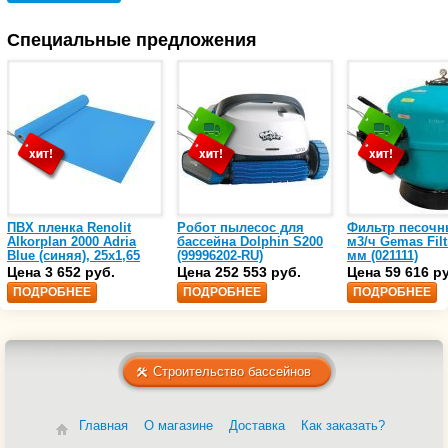
Специальные предложения
ПВХ пленка Renolit
Робот пылесос для
Фильтр песочн
Alkorplan 2000 Adria
бассейна Dolphin S200
м3/ч Gemas Filt
Blue (синяя), 25х1,65
(99996202-RU)
мм (021111)
(35216203)
Цена 3 652 руб.
Цена 252 553 руб.
Цена 59 616 р
ПОДРОБНЕЕ
ПОДРОБНЕЕ
ПОДРОБНЕЕ
Строительство бассейнов
Главная
О магазине
Доставка
Как заказать?