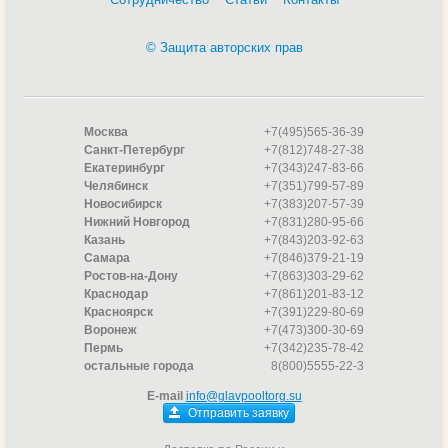
© Защита авторских прав
Москва
+7(495)565-36-39
Санкт-Петербург
+7(812)748-27-38
Екатеринбург
+7(343)247-83-66
Челябинск
+7(351)799-57-89
Новосибирск
+7(383)207-57-39
Нижний Новгород
+7(831)280-95-66
Казань
+7(843)203-92-63
Самара
+7(846)379-21-19
Ростов-на-Дону
+7(863)303-29-62
Краснодар
+7(861)201-83-12
Красноярск
+7(391)229-80-69
Воронеж
+7(473)300-30-69
Пермь
+7(342)235-78-42
остальные города
8(800)5555-22-3
E-mail
info@glavpooltorg.su
Отправить заявку