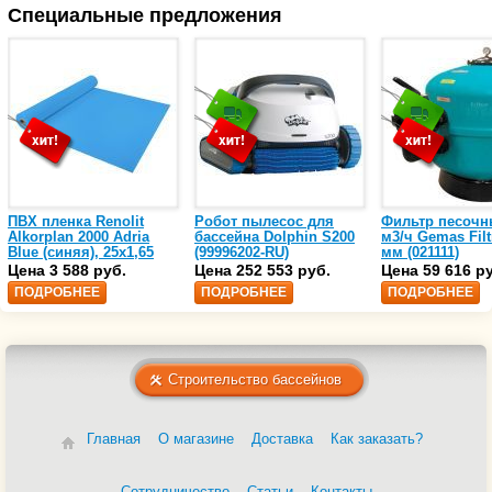
Специальные предложения
ПВХ пленка Renolit
Робот пылесос для
Фильтр песочн
Alkorplan 2000 Adria
бассейна Dolphin S200
м3/ч Gemas Filt
Blue (синяя), 25х1,65
(99996202-RU)
мм (021111)
(35216203)
Цена 3 588 руб.
Цена 252 553 руб.
Цена 59 616 р
ПОДРОБНЕЕ
ПОДРОБНЕЕ
ПОДРОБНЕЕ
Строительство бассейнов
Главная
О магазине
Доставка
Как заказать?
Сотрудничество
Статьи
Контакты