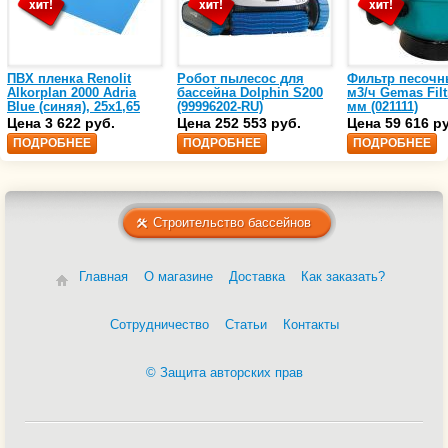
ПВХ пленка Renolit
Робот пылесос для
Фильтр песочн
Alkorplan 2000 Adria
бассейна Dolphin S200
м3/ч Gemas Filt
Blue (синяя), 25х1,65
(99996202-RU)
мм (021111)
(35216203)
Цена 3 622 руб.
Цена 252 553 руб.
Цена 59 616 р
ПОДРОБНЕЕ
ПОДРОБНЕЕ
ПОДРОБНЕЕ
Строительство бассейнов
Главная
О магазине
Доставка
Как заказать?
Сотрудничество
Статьи
Контакты
© Защита авторских прав