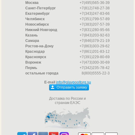
Москва
+7(495)565-36-39
Санкт-Петербург
+7(812)748-27-38
Екатеринбург
+7(343)247-83-66
Челябинск
+7(351)799-57-89
Новосибирск
+7(383)207-57-39
Нижний Новгород
+7(831)280-95-66
Казань
+7(843)203-92-63
Самара
+7(846)379-21-19
Ростов-на-Дону
+7(863)303-29-62
Краснодар
+7(861)201-83-12
Красноярск
+7(391)229-80-69
Воронеж
+7(473)300-30-69
Пермь
+7(342)235-78-42
остальные города
8(800)5555-22-3
E-mail
info@glavpooltorg.su
Отправить заявку
Доставка по России и
странам ЕАЭС