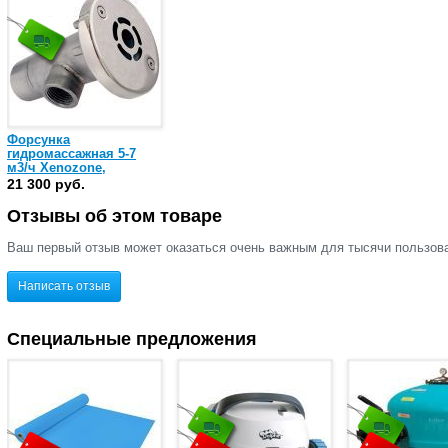
Форсунка
гидромассажная 5-7
м3/ч Xenozone,
нержавеющая сталь
21 300 руб.
AISI-316, 1" ВР / 1½″
ВР (ФГ.05/1)
Отзывы об этом товаре
Ваш первый отзыв может оказаться очень важным для тысячи пользов
Написать отзыв
Специальные предложения