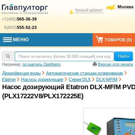
Москва
Личный кабинет
+7(495)
565-36-39
8(800)
555-52-23
МЕНЮ
ТОВАРОВ (
0
)
Найти
Например:
осушитель Dantherm
Версия для печати
Дезинфекция воды
Автоматические станции дозирования
Etatron
Насосы дозирующие
Серия DLX
DLX-MF/M
Насос дозирующий Etatron DLX-MF/M PVDF 
(PLX17222V8/PLX172225E)