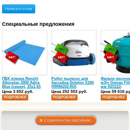
Написать отзыв
Специальные предложения
ПВХ пленка Renolit
Робот пылесос для
Фильтр песочн
Alkorplan 2000 Adria
бассейна Dolphin S200
м3/ч Gemas Filt
Blue (синяя), 25х1,65
(99996202-RU)
мм (021111)
(35216203)
Цена 3 652 руб.
Цена 252 553 руб.
Цена 59 616 р
ПОДРОБНЕЕ
ПОДРОБНЕЕ
ПОДРОБНЕЕ
Строительство бассейнов