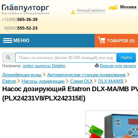
Москва
Личный кабинет
+7(495)
565-36-39
8(800)
555-52-23
МЕНЮ
ТОВАРОВ (
0
)
Найти
Например:
робот пылесос Dolphin
Версия для печати
Дезинфекция воды
Автоматические станции дозирования
Etatron
Насосы дозирующие
Серия DLX
DLX-MA/MB
Насос дозирующий Etatron DLX-MA/MB PVD
(PLX24231V8/PLX242315E)