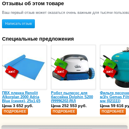
Отзывы об этом товаре
Ваш первый отзыв может оказаться очень важным для тысячи пользов
Написать отзыв
Специальные предложения
ПВХ пленка Renolit
Робот пылесос для
Фильтр песочн
Alkorplan 2000 Adria
бассейна Dolphin S200
м3/ч Gemas Filt
Blue (синяя), 25х1,65
(99996202-RU)
мм (021111)
(35216203)
Цена 3 652 руб.
Цена 252 553 руб.
Цена 59 616 р
ПОДРОБНЕЕ
ПОДРОБНЕЕ
ПОДРОБНЕЕ