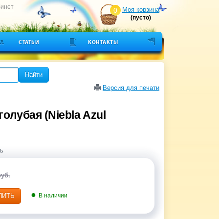
бинет
Моя корзина
0
(пусто)
СТАТЬИ
КОНТАКТЫ
Найти
Версия для печати
олубая (Niebla Azul
ь
руб.
ПИТЬ
В наличии