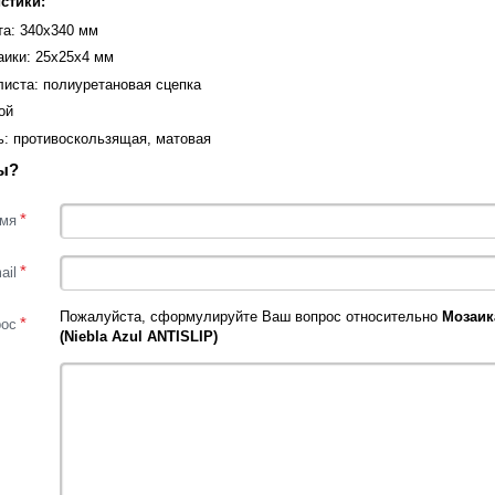
стики:
та: 340x340 мм
аики: 25х25х4 мм
листа: полиуретановая сцепка
ой
ь: противоскользящая, матовая
ы?
*
мя
*
ail
Пожалуйста, сформулируйте Ваш вопрос относительно
Мозаик
*
рос
(Niebla Azul ANTISLIP)