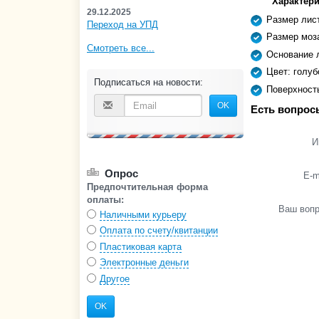
Характери
29.12.2025
Размер лис
Переход на УПД
Размер моз
Смотреть все...
Основание 
Цвет: голуб
Подписаться на новости:
Поверхност
OK
Есть вопрос
И
Опрос
E-m
Предпочтительная форма
оплаты:
Ваш воп
Наличными курьеру
Оплата по счету/квитанции
Пластиковая карта
Электронные деньги
Другое
OK