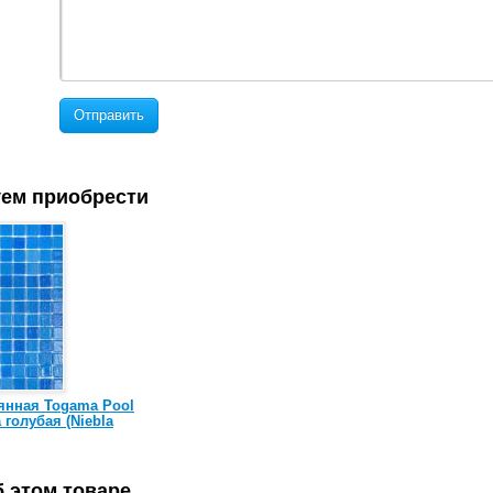
Отправить
ем приобрести
янная Togama Pool
 голубая (Niebla
 этом товаре