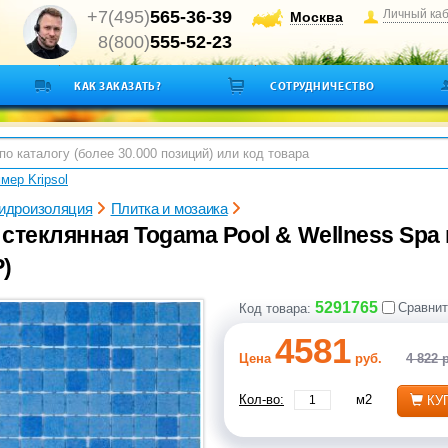
+7(495)
565-36-39
Личный ка
Москва
8(800)
555-52-23
КАК ЗАКАЗАТЬ?
СОТРУДНИЧЕСТВО
мер Kripsol
гидроизоляция
Плитка и мозаика
стеклянная Togama Pool & Wellness Spa г
)
5291765
Сравнит
Код товара:
4581
Цена
руб.
4 822 
Кол-во:
м2
КУ