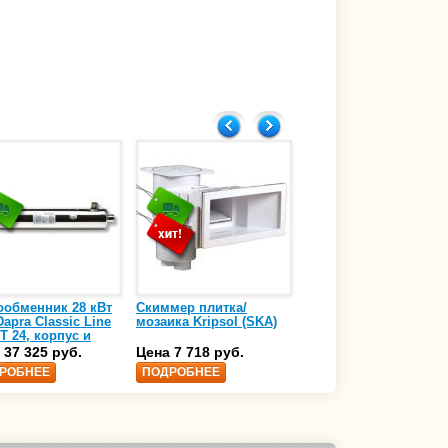
ообменник 28 кВт
Скиммер плитка/
Осушитель воздуха
apra Classic Line
мозаика Kripsol (SKA)
4,17 л/ч DanVex DEH-
T 24, корпус и
1000wp, 500 м3/ч
аль нержавеющая
 37 325 руб.
Цена 7 718 руб.
Цена 350 000 руб.
 AISI-316 (10 01
РОБНЕЕ
ПОДРОБНЕЕ
ПОДРОБНЕЕ