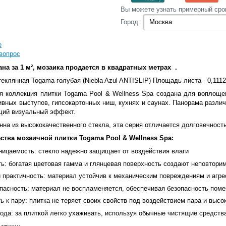
Вы‌ можете‌ узнать‌ примерный сро
Город:
е
вопрос
ана за 1 м², мозаика продается в квадратных метрах .
еклянная Togama голубая (Niebla Azul ANTISLIP) Площадь листа - 0,1112 м
я коллекция плитки Togama Pool & Wellness Spa создана для воплоще
ивных выступов, гипсокартонных ниш, кухнях и саунах
. Панорама различ
щий визуальный эффект.
нна из высококачественного стекла, эта серия отличается долговечност
тва мозаичной плитки Togama Pool & Wellness Spa:
ницаемость: стекло надежно защищает от воздействия влаги
ь: богатая цветовая гамма и глянцевая поверхность создают неповтори
и практичность: материал устойчив к механическим повреждениям и агр
пасность: материал не воспламеняется, обеспечивая безопасность пом
ь к пару: плитка не теряет своих свойств под воздействием пара и выс
ода: за плиткой легко ухаживать, используя обычные чистящие средств