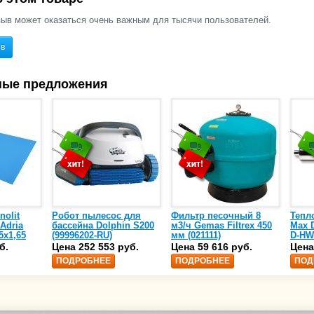
ыв может оказаться очень важным для тысячи пользователей.
ыв
ные предложения
nolit
Робот пылесос для
Фильтр песочный 8
Тепл
 Adria
бассейна Dolphin S200
м3/ч Gemas Filtrex 450
Max D
5х1,65
(99996202-RU)
мм (021111)
D-HW
спир
б.
Цена 252 553 руб.
Цена 59 616 руб.
Цена
сталь
ПОДРОБНЕЕ
ПОДРОБНЕЕ
ПОД
25)