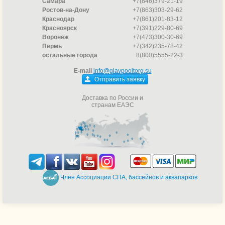
Самара
+7(846)379-21-19
Ростов-на-Дону
+7(863)303-29-62
Краснодар
+7(861)201-83-12
Красноярск
+7(391)229-80-69
Воронеж
+7(473)300-30-69
Пермь
+7(342)235-78-42
остальные города
8(800)5555-22-3
E-mail
info@glavpooltorg.su
Отправить заявку
Доставка по России и
странам ЕАЭС
Член Ассоциации СПА, бассейнов и аквапарков