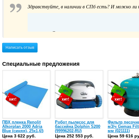
Здравствуйте, в наличии в СПб есть? И можно ли 
Для уточнения актуального наличия вы
удобным способом: по телефо
Написать отзыв
Мы доставляем заказы в любой город Рос
Специальные предложения
ПВХ пленка Renolit
Робот пылесос для
Фильтр песочн
Alkorplan 2000 Adria
бассейна Dolphin S200
м3/ч Gemas Filt
Blue (синяя), 25х1,65
(99996202-RU)
мм (021111)
(35216203)
Цена 3 622 руб.
Цена 252 553 руб.
Цена 59 616 р