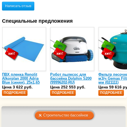
Написать отзыв
Специальные предложения
ПВХ пленка Renolit
Робот пылесос для
Фильтр песочн
Alkorplan 2000 Adria
бассейна Dolphin S200
м3/ч Gemas Filt
Blue (синяя), 25х1,65
(99996202-RU)
мм (021111)
(35216203)
Цена 3 622 руб.
Цена 252 553 руб.
Цена 59 616 р
ПОДРОБНЕЕ
ПОДРОБНЕЕ
ПОДРОБНЕЕ
Строительство бассейнов