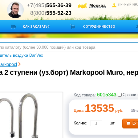
+7(495)
565-36-39
Личный ка
Москва
8(800)
555-52-23
КАК ЗАКАЗАТЬ?
СОТРУДНИЧЕСТВО
итель воздуха DanVex
arkopool
 2 ступени (уз.борт) Markopool Muro, н
6015343
Сравнит
Код товара:
13535
Цена
руб.
19 
Кол-во:
шт
КУ