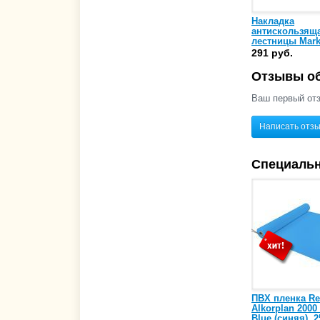
Накладка
антискользящ
лестницы Mar
291 руб.
Отзывы об
Ваш первый отз
Написать отз
Специаль
ПВХ пленка Re
Alkorplan 2000
Blue (синяя), 2