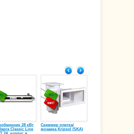
ообменник 28 кВт
Скиммер плитка/
Осушитель воздуха
apra Classic Line
мозаика Kripsol (SKA)
4,17 л/ч DanVex DEH-
T 24, корпус и
1000wp, 500 м3/ч