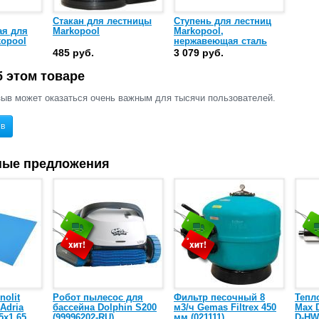
Стакан для лестницы
Ступень для лестниц
ая для
Markopool
Markopool,
kopool
нержавеющая сталь
AISI-304
485 руб.
3 079 руб.
 этом товаре
ыв может оказаться очень важным для тысячи пользователей.
ыв
ные предложения
nolit
Робот пылесос для
Фильтр песочный 8
Тепл
 Adria
бассейна Dolphin S200
м3/ч Gemas Filtrex 450
Max D
5х1,65
(99996202-RU)
мм (021111)
D-HW