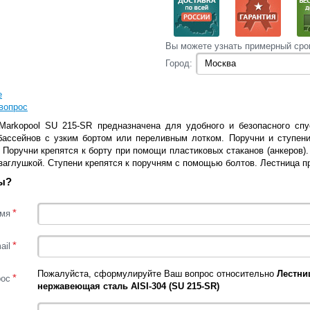
Вы‌ можете‌ узнать‌ примерный сро
Город:
е
вопрос
Markopool SU 215-SR предназначена для удобного и безопасного сп
бассейнов с узким бортом или переливным лотком. Поручни и ступен
. Поручни крепятся к борту при помощи пластиковых стаканов (анкеров)
заглушкой. Ступени крепятся к поручням с помощью болтов. Лестница 
ы?
*
мя
*
ail
Пожалуйста, сформулируйте Ваш вопрос относительно
Лестниц
*
рос
нержавеющая сталь AISI-304 (SU 215-SR)