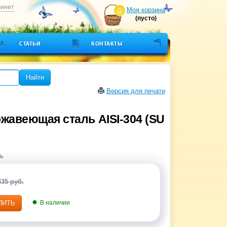
бинет
Моя корзина
0
(пусто)
СТАТЬИ
КОНТАКТЫ
Найти
Версия для печати
ержавеющая сталь AISI-304 (SU
ь
335 руб.
ПИТЬ
В наличии