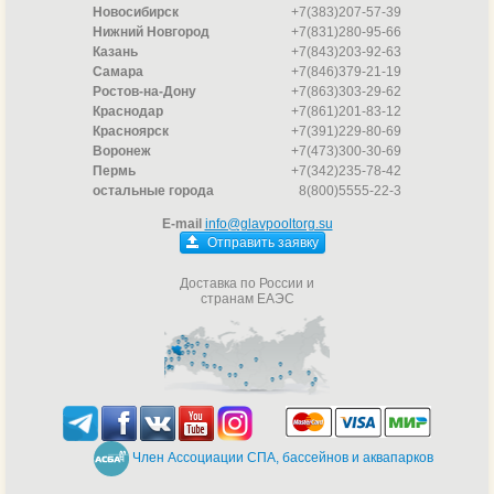
Новосибирск
+7(383)207-57-39
Нижний Новгород
+7(831)280-95-66
Казань
+7(843)203-92-63
Самара
+7(846)379-21-19
Ростов-на-Дону
+7(863)303-29-62
Краснодар
+7(861)201-83-12
Красноярск
+7(391)229-80-69
Воронеж
+7(473)300-30-69
Пермь
+7(342)235-78-42
остальные города
8(800)5555-22-3
E-mail
info@glavpooltorg.su
Отправить заявку
Доставка по России и
странам ЕАЭС
Член Ассоциации СПА, бассейнов и аквапарков