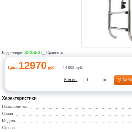
423553
Сравнить
Код товара:
12970
Цена
руб.
14 008 руб.
Кол-во:
шт
ЗАК
Характеристики
Производитель
Серия
Модель
Страна