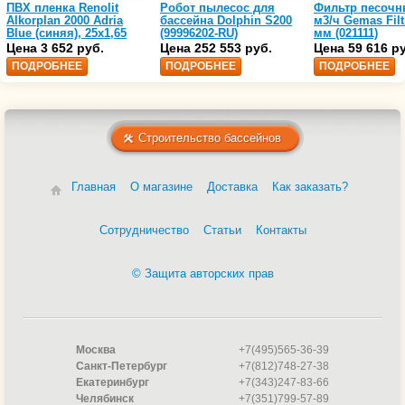
ПВХ пленка Renolit
Робот пылесос для
Фильтр песочн
Alkorplan 2000 Adria
бассейна Dolphin S200
м3/ч Gemas Filt
Blue (синяя), 25х1,65
(99996202-RU)
мм (021111)
(35216203)
Цена 3 652 руб.
Цена 252 553 руб.
Цена 59 616 р
ПОДРОБНЕЕ
ПОДРОБНЕЕ
ПОДРОБНЕЕ
Строительство бассейнов
Главная
О магазине
Доставка
Как заказать?
Сотрудничество
Статьи
Контакты
© Защита авторских прав
Москва
+7(495)565-36-39
Санкт-Петербург
+7(812)748-27-38
Екатеринбург
+7(343)247-83-66
Челябинск
+7(351)799-57-89