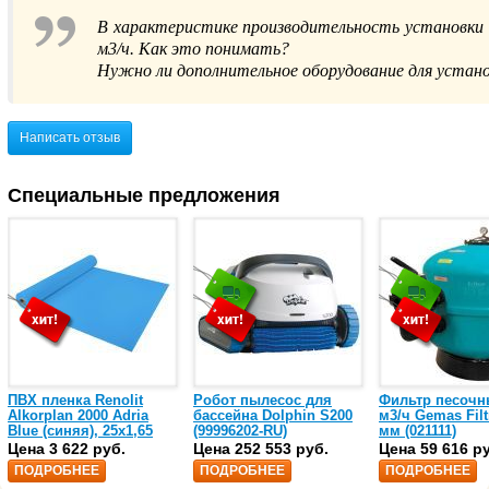
В характеристике производительность установки 1
м3/ч. Как это понимать?
Нужно ли дополнительное оборудование для устан
Написать отзыв
Специальные предложения
ПВХ пленка Renolit
Робот пылесос для
Фильтр песочн
Alkorplan 2000 Adria
бассейна Dolphin S200
м3/ч Gemas Filt
Blue (синяя), 25х1,65
(99996202-RU)
мм (021111)
(35216203)
Цена 3 622 руб.
Цена 252 553 руб.
Цена 59 616 р
ПОДРОБНЕЕ
ПОДРОБНЕЕ
ПОДРОБНЕЕ