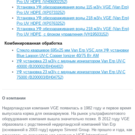
Pro UV HDPE (VH06002252)
Установка УФ обеззараживания воды 115 м3/ч VGE (Van Erp)
Pro UV HDPE (XP0733252)
Установка УФ обеззараживания воды 218 м3/ч VGE (Van Erp)
Pro UV HDPE (XP0763252)
Установка УФ обеззараживания воды 218 м3/ч VGE (Van Erp)
Pro UV HDPE, с блоком управления (VH19503152)
Комбинированная обработка
Стекло кварцевое 695х25 мм Van Erp VSC для УФ установки
Blue Lagoon UV-C Copper Ionizer 40/75 Вт AM
УФ установка 23 м3/ч с медным ионизатором Van Erp UV-C
40000 (B200002/BH04402)
УФ установка 23 м3/ч с медным ионизатором Van Erp UV-C
75000 (B200003/BH04752)
О компании
Нидерландская компания VGE появилась в 1982 году и первое время
выпускала корма для океанариумов. На рынок ультрафиолетового
оборудования компания вышла значительно позже. В 2012 году VGE
образовала с родственной нидерландской компанией Van Erp
(основанной в 2003 году) единую Sinvest Group. Не прошло и года, как