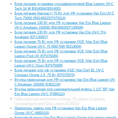
Блок питания установки ультрафиолетовой Blue Lagoon UV-C
Tech 16 W B914004//B914001
Блок питания (балласт) 75 Вт для УФ установки Van Erp UV-C
Tech 75000 (B914002/EP075014)
Блок питания 130 Вт для УФ установки Van Erp Blue Lagoon
UV-C Amalgam 150000 (B914003/EP130009)
Блок питания 130 Вт для УФ установки Van Erp UV-C Pro
Amalgam (EP130007)
Блок питания 75 Вт для УФ установки VGE (Van Erp) Blue
Lagoon Ozone UV-C 75 000/75W (B214004)
Блок питания 75 Вт для УФ установки VGE (Van Erp) Blue
Lagoon Pool UV (EP075045)
Блок питания 75 Вт для УФ установки VGE (Van Erp) Blue
Lagoon UV-C Ozon (EP075008)
Блок питания для уф установки VGE (Van Erp) BL UV-C
Compact Ozone 2.0, 75 Вт (EP075070)
Втулка переходная для УФ-установки Van Erp Blue Lagoon UV-
C Amalgam 150000 (E801134)
Втулка переходная для соединительной муфты 1 1/2" ВР Van
Erp Blue Lagoon UV-C (F990115)
Гайка накидная крепления патрона УФ лампы Установки
ультрафиолетовой Blue Lagoon B290010
Держатель лампы для УФ-установки Van Erp Blue Lagoon
Ozone UV-C (4800116)
Кварцевый чехол Van Erp Blue Lagoon Ozone для амальгамной