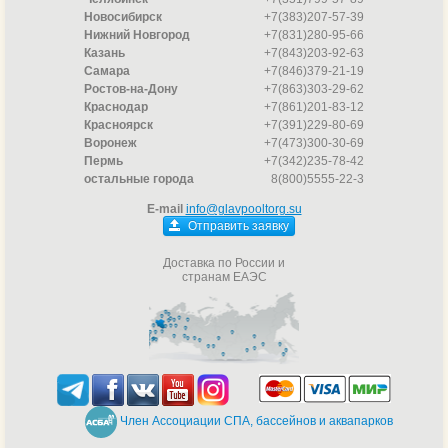
Новосибирск
+7(383)207-57-39
Нижний Новгород
+7(831)280-95-66
Казань
+7(843)203-92-63
Самара
+7(846)379-21-19
Ростов-на-Дону
+7(863)303-29-62
Краснодар
+7(861)201-83-12
Красноярск
+7(391)229-80-69
Воронеж
+7(473)300-30-69
Пермь
+7(342)235-78-42
остальные города
8(800)5555-22-3
E-mail
info@glavpooltorg.su
Отправить заявку
Доставка по России и
странам ЕАЭС
Член Ассоциации СПА, бассейнов и аквапарков