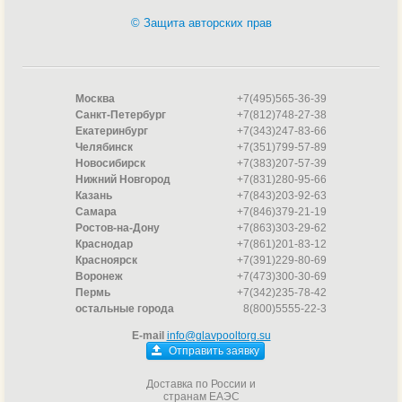
© Защита авторских прав
Москва
+7(495)565-36-39
Санкт-Петербург
+7(812)748-27-38
Екатеринбург
+7(343)247-83-66
Челябинск
+7(351)799-57-89
Новосибирск
+7(383)207-57-39
Нижний Новгород
+7(831)280-95-66
Казань
+7(843)203-92-63
Самара
+7(846)379-21-19
Ростов-на-Дону
+7(863)303-29-62
Краснодар
+7(861)201-83-12
Красноярск
+7(391)229-80-69
Воронеж
+7(473)300-30-69
Пермь
+7(342)235-78-42
остальные города
8(800)5555-22-3
E-mail
info@glavpooltorg.su
Отправить заявку
Доставка по России и
странам ЕАЭС