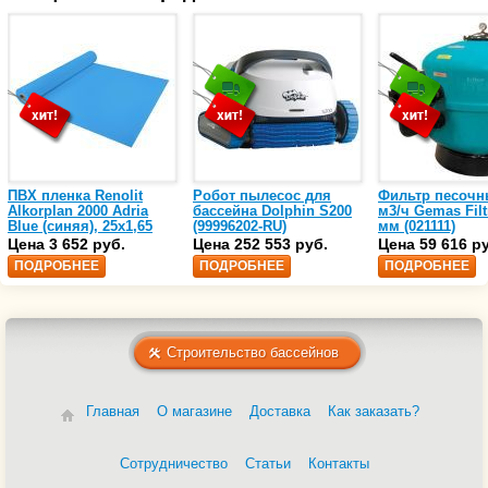
ПВХ пленка Renolit
Робот пылесос для
Фильтр песочн
Alkorplan 2000 Adria
бассейна Dolphin S200
м3/ч Gemas Filt
Blue (синяя), 25х1,65
(99996202-RU)
мм (021111)
(35216203)
Цена 3 652 руб.
Цена 252 553 руб.
Цена 59 616 р
ПОДРОБНЕЕ
ПОДРОБНЕЕ
ПОДРОБНЕЕ
Строительство бассейнов
Главная
О магазине
Доставка
Как заказать?
Сотрудничество
Статьи
Контакты