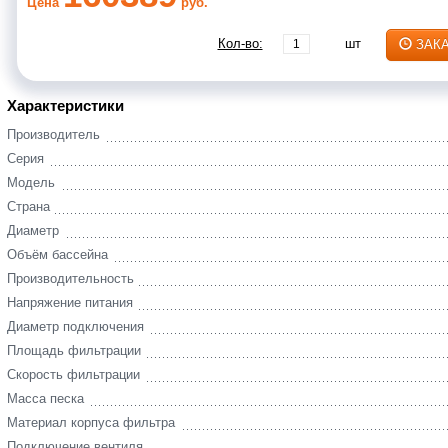
Цена
руб.
Кол-во:
шт
ЗАК
Характеристики
Производитель
Серия
Модель
Страна
Диаметр
Объём бассейна
Производительность
Напряжение питания
Диаметр подключения
Площадь фильтрации
Скорость фильтрации
Масса песка
Материал корпуса фильтра
Подключение вентиля