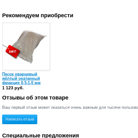
Рекомендуем приобрести
Песок кварцевый
жёлтый окатанный
фракция 0,5-1,0 мм
(мешок 25 кг)
1 123 руб.
Отзывы об этом товаре
Ваш первый отзыв может оказаться очень важным для тысячи пользов
Написать отзыв
Специальные предложения