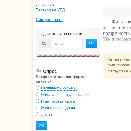
29.12.2025
Переход на УПД
Смотреть все...
Фильтров
для очистки 
прозрачность
Подписаться на новости:
Как подобрать
OK
Каталог соде
фильтровальн
менеджеры с
Опрос
Предпочтительная форма
оплаты:
Наличными курьеру
Оплата по счету/квитанции
Пластиковая карта
Электронные деньги
Другое
OK