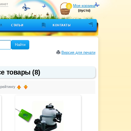
бинет
Моя корзина
0
(пусто)
СТАТЬИ
КОНТАКТЫ
Найти
Версия для печати
е товары (8)
, рейтингу