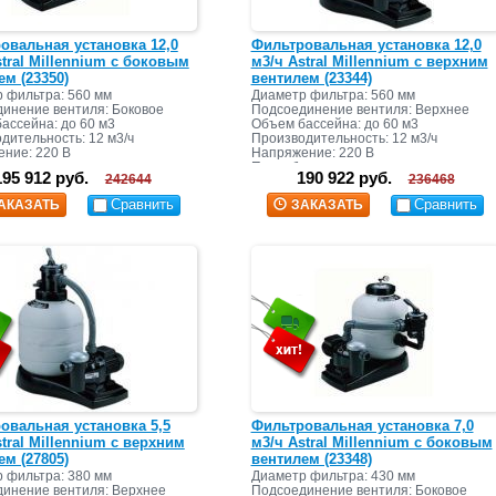
овальная установка 12,0
Фильтровальная установка 12,0
stral Millennium с боковым
м3/ч Astral Millennium с верхним
ем (23350)
вентилем (23344)
 фильтра: 560 мм
Диаметр фильтра: 560 мм
инение вентиля: Боковое
Подсоединение вентиля: Верхнее
ассейна: до 60 м3
Объем бассейна: до 60 м3
дительность: 12 м3/ч
Производительность: 12 м3/ч
ние: 220 В
Напряжение: 220 В
яемая мощность:
Потребляемая мощность:
195 912 руб.
190 922 руб.
242644
236468
ска: 135 кг
Масса песка: 135 кг
Сравнить
Сравнить
АКАЗАТЬ
ЗАКАЗАТЬ
овальная установка 5,5
Фильтровальная установка 7,0
tral Millennium с верхним
м3/ч Astral Millennium с боковым
ем (27805)
вентилем (23348)
 фильтра: 380 мм
Диаметр фильтра: 430 мм
инение вентиля: Верхнее
Подсоединение вентиля: Боковое