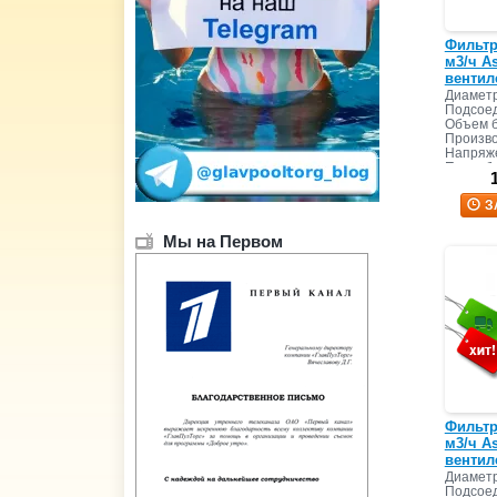
Фильтр
м3/ч A
вентил
Диаметр
Подсоед
Объем б
Произво
Напряже
Потребл
Масса пе
З
Мы на Первом
Фильтр
м3/ч As
вентил
Диаметр
Подсоед