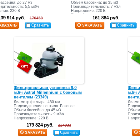
ассейна: до 27 м3
Объем бассейна: до 35 м3
дительность: 5,5 м3/ч
Производительность: 7 м3/ч
ние: 220 В
Напряжение: 220 В
яемая мощность:
Потребляемая мощность:
139 914 руб.
161 884 руб.
176458
ска: 40 кг
Масса песка: 60 кг
Сравнить
Сравнить
АКАЗАТЬ
ЗАКАЗАТЬ
Фильтровальная установка 9,0
Фильт
м3/ч Astral Millennium с боковым
м3/ч 
вентилем (23349)
венти
Диаметр фильтра: 480 мм
Диамет
Подсоединение вентиля: Боковое
Подсо
Объем бассейна: до 45 м3
Объем 
Производительность: 9 м3/ч
Произв
Напряжение: 220 В
Напря
Потребляемая мощность:
Потре
179 824 руб.
224933
Масса песка: 85 кг
Масса 
Сравнить
ЗАКАЗАТЬ