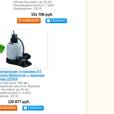
Объем бассейна: до 35 м3
Производительность: 7 м3/ч
Напряжение: 220 В
Потребляемая мощность:
151 708 руб.
Масса песка: 60 кг
Сравнить
ЗАКАЗАТЬ
ровальная установка 9,0
Astral Millennium с верхним
лем (23343)
р фильтра: 480 мм
единение вентиля: Верхнее
бассейна: до 45 м3
одительность: 9 м3/ч
жение: 220 В
бляемая мощность:
120 677 руб.
песка: 85 кг
Сравнить
ЗАКАЗАТЬ