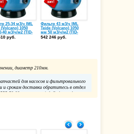
тр 25-34 м3/ч IML
Фильтр 43 м3/ч IML
Фильтр 22-23 м3/ч IM
 (Volcano) 1050
Teide (Volcano) 1050
Teide (Volcano) 1200
-40 м3/ч/м2 (TID-
мм 50 м3/ч/м2 (TID-
мм 20-30 м3/ч/м2 (TID
75)
1050090)
1200075)
510 руб.
542 246 руб.
560 390 руб.
инении, диаметр 210мм.
апчастей для насосов и фильтровального
и и срокам доставки обратитесь в отдел
55-52-23 или почте: info@glavpooltorg.su
Главпулторг
6.06.2018