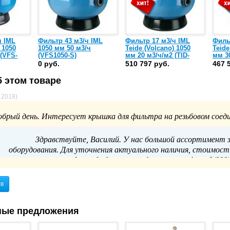
ч IML
Фильтр 43 м3/ч IML
Фильтр 17 м3/ч IML
Филь
 1050
1050 мм 50 м3/ч
Teide (Volcano) 1050
Teide
(VFS-
(VFS1050-S)
мм 20 м3/ч/м2 (TID-
мм 30
1050063)
10500
0 руб.
510 797 руб.
467 
 этом товаре
6.2018)
обрый день. Интересует крышка для фильтра на резьбовом соед
Здравствуйте, Василий. У нас большой ассортимент з
оборудования. Для уточнения актуального наличия, стоимост
продаж удобным способом: по телефону 8(800)5
ыв
ные предложения