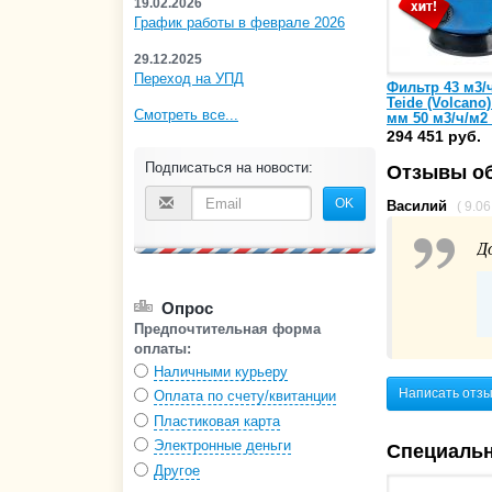
19.02.2026
График работы в феврале 2026
29.12.2025
Переход на УПД
Фильтр 43 м3/
Teide (Volcano)
Смотреть все...
мм 50 м3/ч/м2 
1050)
294 451 руб.
Подписаться на новости:
Отзывы об
OK
Василий
( 9.0
Д
Опрос
Предпочтительная форма
оплаты:
Наличными курьеру
Написать отз
Оплата по счету/квитанции
Пластиковая карта
Электронные деньги
Специаль
Другое