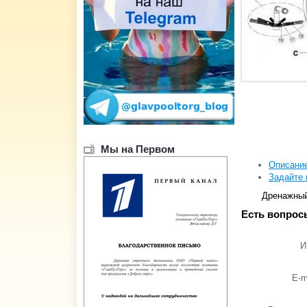
Мы на Первом
Описани
Задайте 
Дренажный
Есть вопрос
И
E-m