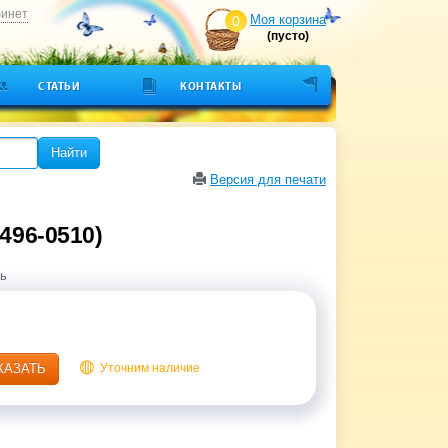
бинет
Моя корзина
0
(пусто)
СТАТЬИ
КОНТАКТЫ
Найти
Версия для печати
496-0510)
ь
КАЗАТЬ
Уточним наличие