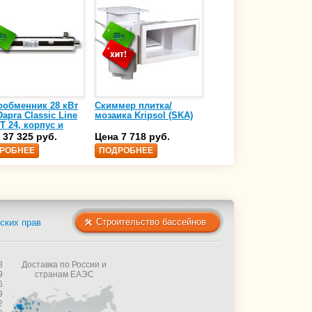
ообменник 28 кВт
Скиммер плитка/
Осушитель воздуха
apra Classic Line
мозаика Kripsol (SKA)
4,17 л/ч DanVex DEH-
T 24, корпус и
1000wp, 500 м3/ч
аль нержавеющая
 37 325 руб.
Цена 7 718 руб.
Цена 350 000 руб.
 AISI-316 (10 01
РОБНЕЕ
ПОДРОБНЕЕ
ПОДРОБНЕЕ
Строительство бассейнов
ских прав
8
Доставка по России и
9
странам ЕАЭС
6
9
2