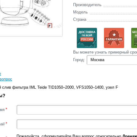
Производитель
Модель
Страна
Вы‌ можете‌ узнать‌ примерный сро
Город:
е
вопрос
 слив фильтра IML Teide TID1050–2000, VFS1050–1400, узел F
ы?
*
мя
*
ail
Пожалуйста, сформулируйте Ваш вопрос относительно
Дренаж