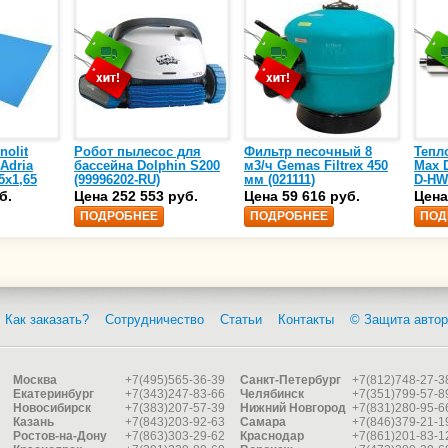
nolit
Робот пылесос для
Фильтр песочный 8
Тепл
 Adria
бассейна Dolphin S200
м3/ч Gemas Filtrex 450
Max D
5х1,65
(99996202-RU)
мм (021111)
D-HW
спир
б.
Цена 252 553 руб.
Цена 59 616 руб.
Цена
сталь
ПОДРОБНЕЕ
ПОДРОБНЕЕ
ПОД
25)
Как заказать?
Сотрудничество
Статьи
Контакты
© Защита автор
Москва
+7(495)565-36-39
Санкт-Петербург
+7(812)748-27-3
Екатеринбург
+7(343)247-83-66
Челябинск
+7(351)799-57-8
Новосибирск
+7(383)207-57-39
Нижний Новгород
+7(831)280-95-6
Казань
+7(843)203-92-63
Самара
+7(846)379-21-1
Ростов-на-Дону
+7(863)303-29-62
Краснодар
+7(861)201-83-1