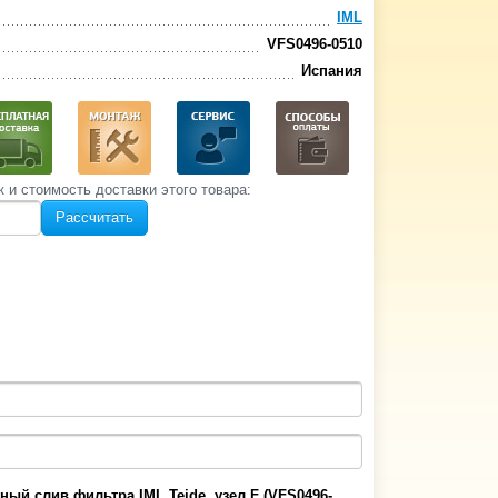
IML
VFS0496-0510
Испания
к и стоимость‌ доставки этого товара:
Рассчитать
ный слив фильтра IML Teide, узел F (VFS0496-