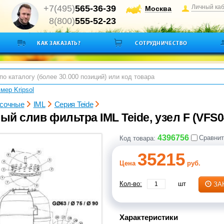
+7(495)
565-36-39
Личный ка
Москва
8(800)
555-52-23
КАК ЗАКАЗАТЬ?
СОТРУДНИЧЕСТВО
мер Kripsol
сочные
IML
Серия Teide
й слив фильтра IML Teide, узел F (VFS0
4396756
Сравнит
Код товара:
35215
Цена
руб.
Кол-во:
шт
ЗА
Характеристики