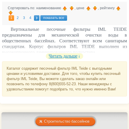
Сортировать по: наименованию
, цене
, рейтингу
1
2
3
4
показать все
Вертикальные песочные фильтры IML TEIDE
предназначены для механической очистки воды в
общественных бассейнах. Соответствуют всем санитарым
стандартам. Корпус фильтров IML TEIDE выполнен из
высокопрочного ламинированного полиэстера.
Читать дальше
Управление режимами работы производится с помощью
вентильной группы, которая в комплект поставки не входит.
Каталог содержит песочный фильтр IML Teide с выгодными
ценами и условиями доставки. Для того, чтобы купить песочный
Будьте внимательны!
Песочную загрузку для фильтров
фильтр IML Teide, Вы можете сделать заказ онлайн или
требуется приобретать отдельно.
позвонить по телефону 8(800)555-52-23. Наши менеджеры с
удовольствием помогут подобрать то, что нужно именно Вам!
Строительство бассейнов