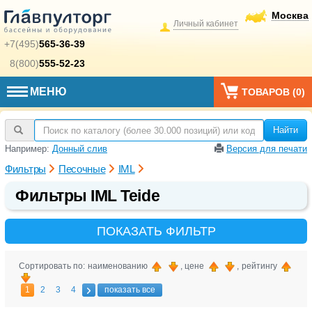
Москва
Личный кабинет
+7(495)
565-36-39
8(800)
555-52-23
МЕНЮ
ТОВАРОВ (
0
)
Найти
Например:
Донный слив
Версия для печати
Фильтры
Песочные
IML
Фильтры IML Teide
ПОКАЗАТЬ ФИЛЬТР
Сортировать по: наименованию
, цене
, рейтингу
1
2
3
4
показать все