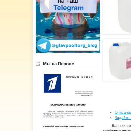
Мы на Первом
Описани
Задайте 
Данное ср
карбоната натр