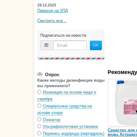
29.12.2025
Переход на УПД
Смотреть все...
Подписаться на новости:
OK
Рекоменду
Опрос
Какие методы дезинфекции воды
вы применяете?
Ионизация на основе меди и
серебра
Специальные средства на
основе хлора
Озонатор
Ультрафиолетовая установка
Средство для
Перекись водорода (пергидроль)
воды Астраде