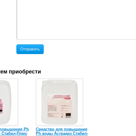
Отправить
ем приобрести
 повышения Ph
Средство для повышения
з Стабил-Плюс
Ph воды Астрадез Стабил-