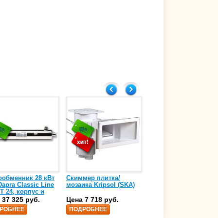
ообменник 28 кВт
Скиммер плитка/
Осушитель воздуха
apra Classic Line
мозаика Kripsol (SKA)
4,17 л/ч DanVex DEH-
T 24, корпус и
1000wp, 500 м3/ч
аль нержавеющая
 37 325 руб.
Цена 7 718 руб.
Цена 350 000 руб.
 AISI-316 (10 01
РОБНЕЕ
ПОДРОБНЕЕ
ПОДРОБНЕЕ