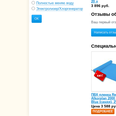
20 л
Полностью меняю воду
3 896 руб.
Электролизер/Хлоргенератор
Отзывы об
OK
Ваш первый отз
Написать отз
Специаль
ПВХ пленка Re
Alkorplan 2000
Blue (синяя), 2
(35216203)
Цена 3 588 ру
ПОДРОБНЕЕ