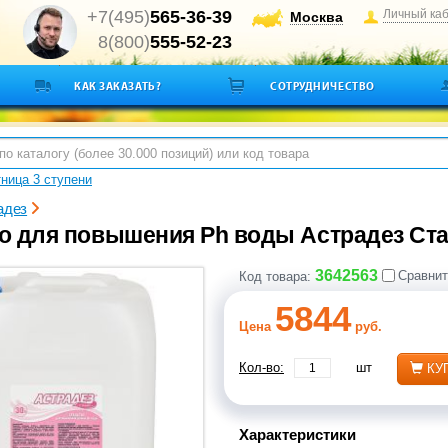
+7(495)
565-36-39
Личный ка
Москва
8(800)
555-52-23
КАК ЗАКАЗАТЬ?
СОТРУДНИЧЕСТВО
ница 3 ступени
адез
о для повышения Ph воды Астрадез Ста
3642563
Сравнит
Код товара:
5844
Цена
руб.
Кол-во:
шт
КУ
Характеристики