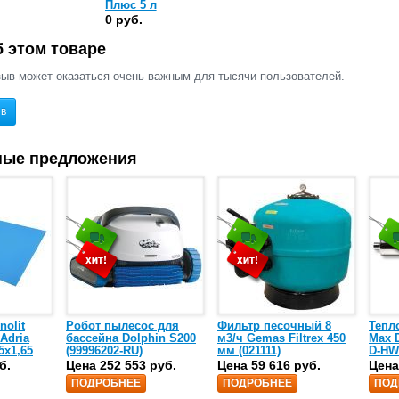
Плюс 5 л
0 руб.
 этом товаре
ыв может оказаться очень важным для тысячи пользователей.
ыв
ные предложения
nolit
Робот пылесос для
Фильтр песочный 8
Тепл
 Adria
бассейна Dolphin S200
м3/ч Gemas Filtrex 450
Max D
5х1,65
(99996202-RU)
мм (021111)
D-HW
спир
б.
Цена 252 553 руб.
Цена 59 616 руб.
Цена
сталь
ПОДРОБНЕЕ
ПОДРОБНЕЕ
ПОД
25)