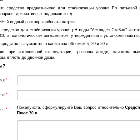
ие
: средство предназначено для стабилизации уровня Ph питьевой
апарков, декоративных водоемов и т.д.
,5%-й водный раствор карбоната натрия.
: средство для стабилизации уровня pH воды "Астрадез Стабил" изгот
010 и технологическим регламентом, утвержденным в установленном по
: средство выпускается в канистрах объемом 5, 20 и 30 л.
ие
: при интенсивной эксплуатации, грозовом дожде, слишком вы
ы, вплоть до двойной дозы.
ы?
*
мя
*
ail
Пожалуйста, сформулируйте Ваш вопрос относительно
Средст
*
рос
Плюс 30 л