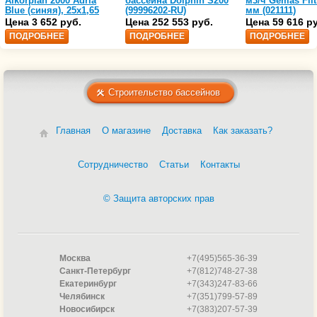
Alkorplan 2000 Adria
бассейна Dolphin S200
м3/ч Gemas Filt
Blue (синяя), 25х1,65
(99996202-RU)
мм (021111)
(35216203)
Цена 3 652 руб.
Цена 252 553 руб.
Цена 59 616 р
ПОДРОБНЕЕ
ПОДРОБНЕЕ
ПОДРОБНЕЕ
Строительство бассейнов
Главная
О магазине
Доставка
Как заказать?
Сотрудничество
Статьи
Контакты
© Защита авторских прав
Москва
+7(495)565-36-39
Санкт-Петербург
+7(812)748-27-38
Екатеринбург
+7(343)247-83-66
Челябинск
+7(351)799-57-89
Новосибирск
+7(383)207-57-39