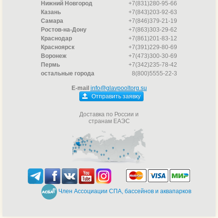
Нижний Новгород
+7(831)280-95-66
Казань
+7(843)203-92-63
Самара
+7(846)379-21-19
Ростов-на-Дону
+7(863)303-29-62
Краснодар
+7(861)201-83-12
Красноярск
+7(391)229-80-69
Воронеж
+7(473)300-30-69
Пермь
+7(342)235-78-42
остальные города
8(800)5555-22-3
E-mail
info@glavpooltorg.su
Отправить заявку
Доставка по России и
странам ЕАЭС
Член Ассоциации СПА, бассейнов и аквапарков