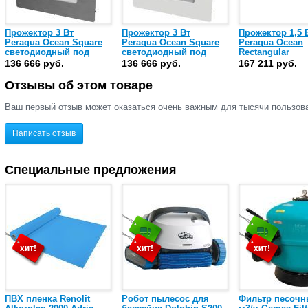
Прожектор 3 Вт
Прожектор 3 Вт
Прожектор 1,5 
Peraqua Ocean Square
Peraqua Ocean Square
Peraqua Ocean
светодиодный под
светодиодный под
Rectangular
плитку RGBW,
плитку RGBW,
светодиодный 
136 666 руб.
136 666 руб.
167 211 руб.
нержавеющая сталь
нержавеющая сталь
плитку RGBW,
AISI-316 (7301308)
AISI-316 (7301309)
нержавеющая с
Отзывы об этом товаре
AISI-316 (730131
Ваш первый отзыв может оказаться очень важным для тысячи пользов
Написать отзыв
Специальные предложения
ПВХ пленка Renolit
Робот пылесос для
Фильтр песочн