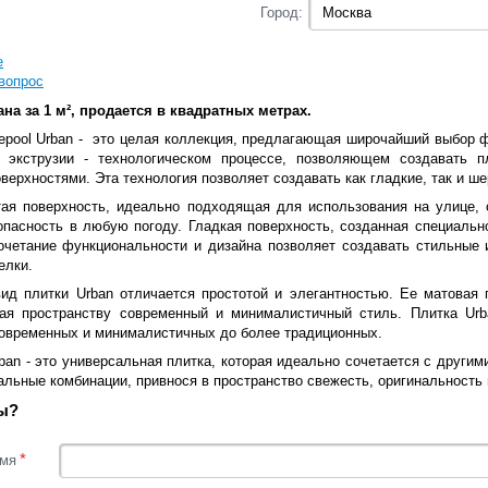
Город:
е
вопрос
ана за 1 м², продается в квадратных метрах.
epool Urban - это целая коллекция, предлагающая широчайший выбор фо
й экструзии - технологическом процессе, позволяющем создавать 
ерхностями. Эта технология позволяет создавать как гладкие, так и 
ая поверхность, идеально подходящая для использования на улице, 
опасность в любую погоду. Гладкая поверхность, созданная специально
очетание функциональности и дизайна позволяет создавать стильные 
елки.
ид плитки Urban отличается простотой и элегантностью. Ее матовая 
вая пространству современный и минималистичный стиль. Плитка Ur
современных и минималистичных до более традиционных.
ban - это универсальная плитка, которая идеально сочетается с другим
альные комбинации, привнося в пространство свежесть, оригинальность
ы?
*
мя