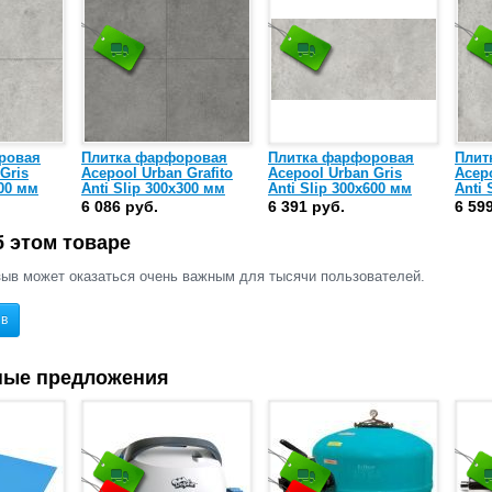
ровая
Плитка фарфоровая
Плитка фарфоровая
Плит
Gris
Acepool Urban Grafito
Acepool Urban Gris
Acepo
300 мм
Anti Slip 300х300 мм
Anti Slip 300х600 мм
Anti 
(904763)
(904246)
(9042
6 086 руб.
6 391 руб.
6 59
 этом товаре
ыв может оказаться очень важным для тысячи пользователей.
ыв
ные предложения