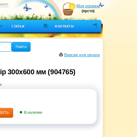
бинет
Моя корзина
0
(пусто)
СТАТЬИ
КОНТАКТЫ
Найти
Версия для печати
ip 300х600 мм (904765)
ь
ПИТЬ
В наличии