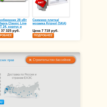
ообменник 28 кВт
Скиммер плитка/
Осушитель воздуха
apra Classic Line
мозаика Kripsol (SKA)
4,17 л/ч DanVex DEH-
T 24, корпус и
1000wp, 500 м3/ч
аль нержавеющая
 37 325 руб.
Цена 7 718 руб.
Цена 350 000 руб.
 AISI-316 (10 01
РОБНЕЕ
ПОДРОБНЕЕ
ПОДРОБНЕЕ
Строительство бассейнов
ских прав
8
Доставка по России и
9
странам ЕАЭС
6
9
2
9
3
ку