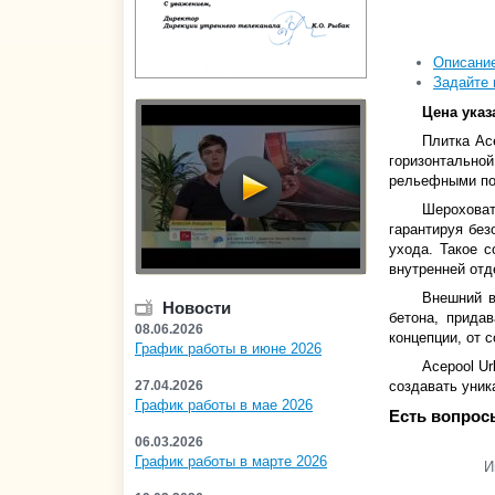
Описани
Задайте 
Цена указ
Плитка Ac
горизонтально
рельефными пов
Шероховат
гарантируя без
ухода. Такое с
внутренней отд
Внешний в
Новости
бетона, прида
08.06.2026
концепции, от 
График работы в июне 2026
Acepool Ur
27.04.2026
создавать уник
График работы в мае 2026
Есть вопрос
06.03.2026
График работы в марте 2026
И