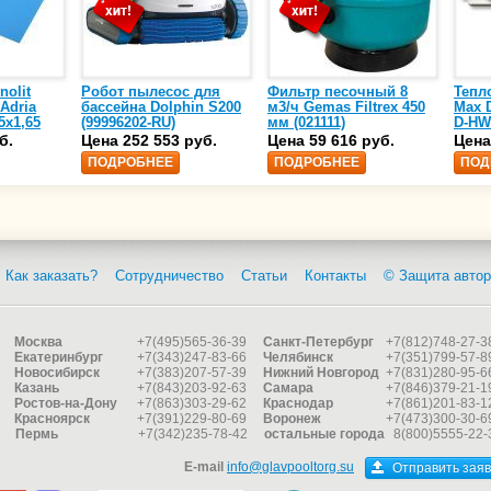
nolit
Робот пылесос для
Фильтр песочный 8
Тепл
 Adria
бассейна Dolphin S200
м3/ч Gemas Filtrex 450
Max D
5х1,65
(99996202-RU)
мм (021111)
D-HW
спир
б.
Цена 252 553 руб.
Цена 59 616 руб.
Цена
сталь
ПОДРОБНЕЕ
ПОДРОБНЕЕ
ПОД
25)
Как заказать?
Сотрудничество
Статьи
Контакты
© Защита автор
Москва
+7(495)565-36-39
Санкт-Петербург
+7(812)748-27-3
Екатеринбург
+7(343)247-83-66
Челябинск
+7(351)799-57-8
Новосибирск
+7(383)207-57-39
Нижний Новгород
+7(831)280-95-6
Казань
+7(843)203-92-63
Самара
+7(846)379-21-1
Ростов-на-Дону
+7(863)303-29-62
Краснодар
+7(861)201-83-1
Красноярск
+7(391)229-80-69
Воронеж
+7(473)300-30-6
Пермь
+7(342)235-78-42
остальные города
8(800)5555-22-
E-mail
info@glavpooltorg.su
Отправить заяв