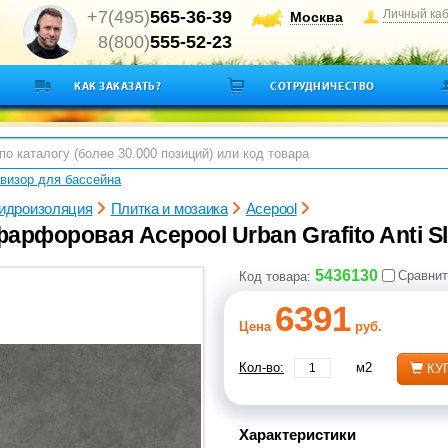
+7(495)
565-36-39
Личный ка
Москва
8(800)
555-52-23
КАК ЗАКАЗАТЬ?
СОТРУДНИЧЕСТВО
визор для бассейна
гидроизоляция
Плитка и мозаика
Acepool
арфоровая Acepool Urban Grafito Anti Sl
5436130
Сравнит
Код товара:
6391
Цена
руб.
Кол-во:
м2
КУ
Характеристики