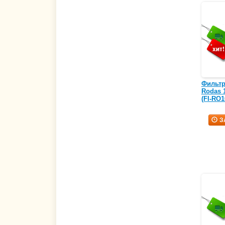
Фильтр 
Rodas 
(FI-RO1
З