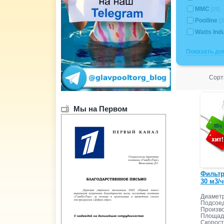
MMC
[25]
Poolline
[3
Watts Ind
Показать д
Сорт
Мы на Первом
Фильтр
30 м3/ч
Диаметр
Подсоед
Произво
Площадь
Скорост