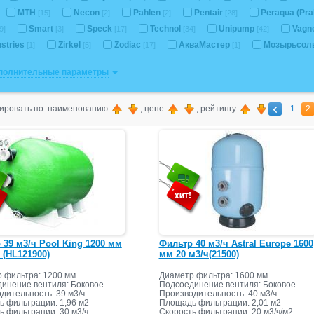
MTH
Necon
Pahlen
Pentair
Peraqua (Pra
[15]
[2]
[2]
[28]
Smart
Speck
Technol
Unipump
Vagn
9]
[3]
[17]
[34]
[42]
ustries
Zirkel
Zodiac
АкваМастер
Мозырьсол
[1]
[5]
[17]
[1]
ополнительные параметры
ировать по: наименованию
, цене
, рейтингу
1
2
 39 м3/ч Pool King 1200 мм
Фильтр 40 м3/ч Astral Europe 1600
 (HL121900)
мм 20 м3/ч(21500)
 фильтра: 1200 мм
Диаметр фильтра: 1600 мм
инение вентиля: Боковое
Подсоединение вентиля: Боковое
дительность: 39 м3/ч
Производительность: 40 м3/ч
 фильтрации: 1,96 м2
Площадь фильтрации: 2,01 м2
ь фильтрации: 30 м3/ч
Скорость фильтрации: 20 м3/ч/м2