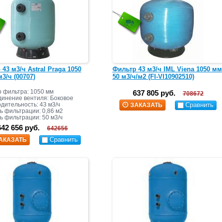
43 м3/ч Astral Praga 1050
Фильтр 43 м3/ч IML Viena 1050 мм
3/ч (00707)
50 м3/ч/м2 (FI-VI10902510)
 фильтра: 1050 мм
637 805 руб.
708672
инение вентиля: Боковое
дительность: 43 м3/ч
Сравнить
ЗАКАЗАТЬ
 фильтрации: 0,86 м2
ь фильтрации: 50 м3/ч
642 656 руб.
642656
Сравнить
АКАЗАТЬ