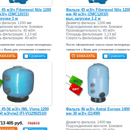
45 м3/ч Fiberpool Nile 1200
Фильтр 45 м3/ч Fiberpool Nile 120
м3/ч (ZMC12031)
мм 40 м3/ч (ZMC12032)
грузки 1 м
выс.загрузки 1,2 м
 фильтра: 1200 мм
Диаметр фильтра: 1200 мм
инение вентиля: Боковое
Подсоединение вентиля: Боковое
дительность: 40 м3/ч
Производительность: 40 м3/ч
 фильтрации: 1,13 м2
Площадь фильтрации: 1,13 м2
ь фильтрации: 40 м3/ч
Скорость фильтрации: 40 м3/ч
формления заказа наши менеджеры
После оформления заказа наши менеджер
 с Вами для уточнения стоимости.
свяжутся с Вами для уточнения стоимости
Сравнить
Сравнить
АКАЗАТЬ
ЗАКАЗАТЬ
45-56 м3/ч IML Viena 1200
Фильтр 46 м3/ч Astral Europe 1400
0 м3/ч/м2 (FI-VI12902510)
мм 30 м3/ч (21498)
Диаметр фильтра: 1400 мм
713 405 руб.
792672
Подсоединение вентиля: Боковое
Сравнить
Производительность: 46 м3/ч
АКАЗАТЬ