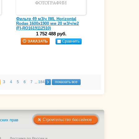
Фильтр 49 м3/ч IML Horizontal
Rodas 1600х1900 мм 20 м3/ч/м2
(FI-RO1619112510)
1 752 488 руб.
Сравнить
ЗАКАЗАТЬ
3
4
5
6
7
184
показать все
...
Строительство бассейнов
ских прав
8
Доставка по России и