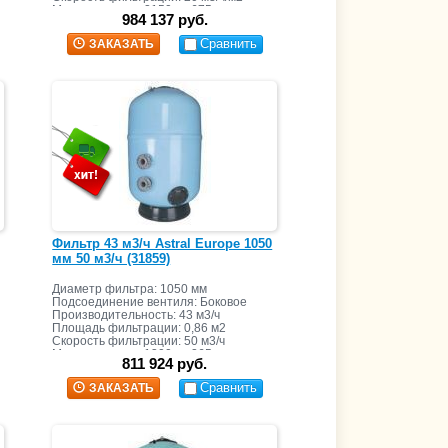
Масса засыпки: 2150 кг+675 кг
984 137 руб.
Сравнить
ЗАКАЗАТЬ
Фильтр 43 м3/ч Astral Europe 1050
мм 50 м3/ч (31859)
Диаметр фильтра: 1050 мм
Подсоединение вентиля: Боковое
Производительность: 43 м3/ч
Площадь фильтрации: 0,86 м2
Скорость фильтрации: 50 м3/ч
Масса засыпки: 1300 кг+265 кг
811 924 руб.
Сравнить
ЗАКАЗАТЬ