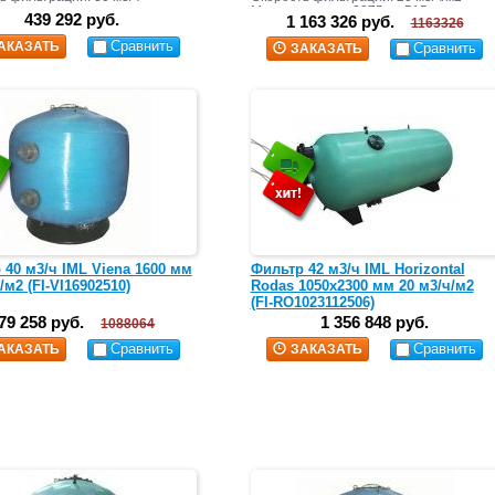
Масса засыпки: 2375 кг+515 кг
439 292 руб.
1 163 326 руб.
1163326
Сравнить
АКАЗАТЬ
Сравнить
ЗАКАЗАТЬ
 40 м3/ч IML Viena 1600 мм
Фильтр 42 м3/ч IML Horizontal
/м2 (FI-VI16902510)
Rodas 1050х2300 мм 20 м3/ч/м2
(FI-RO1023112506)
79 258 руб.
1 356 848 руб.
1088064
Сравнить
Сравнить
АКАЗАТЬ
ЗАКАЗАТЬ