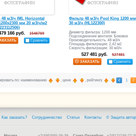
48 м3/ч IML Horizontal
Фильтр 48 м3/ч Pool King 1200 мм
1200х2300 мм 20 м3/ч/м2
30 м3/ч (HL122300)
223112506)
Диаметр фильтра: 1200 мм
479 166 руб.
1546769
Подсоединение вентиля: Боковое
Сравнить
Производительность: 48 м3/ч
АКАЗАТЬ
Площадь фильтрации: 2,42 м2
Скорость фильтрации: 30 м3/ч
527 481 руб.
527481
Сравнить
ЗАКАЗАТЬ
ировать по: наименованию
, цене
, рейтингу
1
2
Как заказать?
Сотрудничество
Статьи
Контакты
© Защита автор
Москва
+7(495)565-36-39
Санкт-Петербург
+7(812)748-27-3