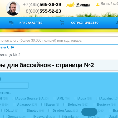
+7(495)
565-36-39
Личный ка
Москва
8(800)
555-52-23
КАК ЗАКАЗАТЬ?
СОТРУДНИЧЕСТВО
сейн СПА
раница № 2
ы для бассейнов - страница №2
)
итель
CH
Acqua Source S.A.
AML
Aqua
Aqualux
[25]
[3]
[40]
[35]
[10
ol
Atlaspool
Bazen
Behncke
Bestway
[550]
[27]
[1]
[142]
[14]
Diatol
Dinotec
Dryden Aqua
Emaux
Es
[1]
[98]
[39]
[260]
Gemas
Hayward
Idrania
IML
Jazzi
[199]
[271]
[30]
[312]