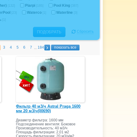
her)
Piarpi
Pool King
[132]
[185]
[387]
erPool
Waterco
Waterline
[23]
[1]
[3]
ь
[1]
Сбросить
ПОДОБРАТЬ
3
4
5
6
7
184
показать все
...
Фильтр 40 м3/ч Astral Praga 1600
мм 20 м3/ч(00690)
Диаметр фильтра: 1600 мм
Подсоединение вентиля: Боковое
Производительность: 40 м3/ч
Площадь фильтрации: 2,01 м2
Скорость фильтрации: 20 м3/ч/м2