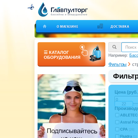
О МАГАЗИНЕ
ДОСТАВКА
☰ КАТАЛОГ
Например:
Бас
ОБОРУДОВАНИЯ
Фильтры
ст
Фильтр
Цена (руб.
Производ
ABLETE
Astral Po
CPA
[26]
Fluidra
[1]