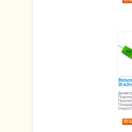
Фильтр 
30 м3/ч
Диаметр
Подсоед
Произво
Площадь
Скорост
З