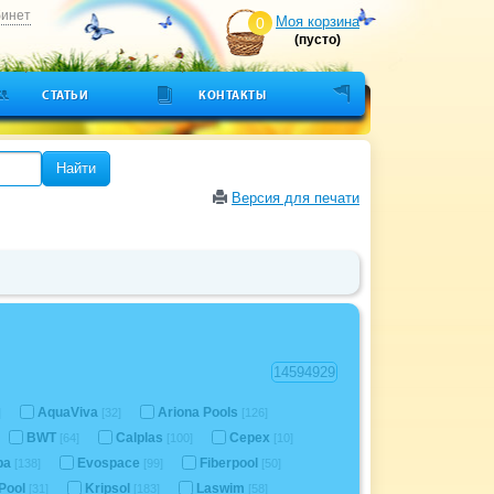
бинет
Моя корзина
0
(пусто)
СТАТЬИ
КОНТАКТЫ
Найти
Версия для печати
AquaViva
Ariona Pools
]
[32]
[126]
BWT
Calplas
Cepex
[64]
[100]
[10]
pa
Evospace
Fiberpool
[138]
[99]
[50]
 Pool
Kripsol
Laswim
[31]
[183]
[58]