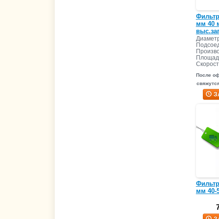
Фильтр 
мм 40 
выс.за
Диаметр
Подсоед
Произво
Площадь
Скорост
После о
свяжутся
З
Фильтр 
мм 40-5
З