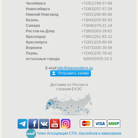
Челябинск
+7(351)799-57-89
Новосибирск
+7(383)207-57-39
Нижний Новгород
+7(831)280-95-66
Казань
+7(843)203-92-63
Самара
+7(846)379-21-19
Ростов-на-Дону
+7(863)303-29-62
Краснодар
+7(861)201-83-12
Красноярск
+7(391)229-80-69
Воронеж
+7(473)300-30-69
Пермь
+7(342)235-78-42
остальные города
8(800)5555-22-3
E-mail
info@glavpooltorg.su
Отправить заявку
Доставка по России и
странам ЕАЭС
Член Ассоциации СПА, бассейнов и аквапарков