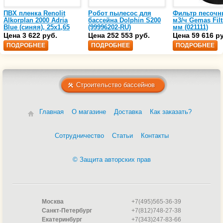
ПВХ пленка Renolit
Робот пылесос для
Фильтр песочн
Alkorplan 2000 Adria
бассейна Dolphin S200
м3/ч Gemas Filt
Blue (синяя), 25х1,65
(99996202-RU)
мм (021111)
(35216203)
Цена 3 622 руб.
Цена 252 553 руб.
Цена 59 616 р
ПОДРОБНЕЕ
ПОДРОБНЕЕ
ПОДРОБНЕЕ
Строительство бассейнов
Главная
О магазине
Доставка
Как заказать?
Сотрудничество
Статьи
Контакты
© Защита авторских прав
Москва
+7(495)565-36-39
Санкт-Петербург
+7(812)748-27-38
Екатеринбург
+7(343)247-83-66