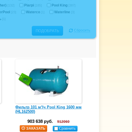
her)
Piarpi
Pool King
[132]
[185]
[387]
erPool
Waterco
Waterline
[23]
[1]
[3]
ь
[1]
Сбросить
ПОДОБРАТЬ
Фильтр 101 м³/ч Pool King 1600 мм
(HL162500)
903 638 руб.
912060
Сравнить
ЗАКАЗАТЬ