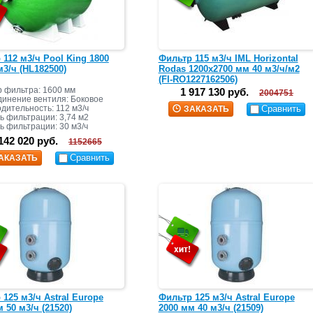
 112 м3/ч Pool King 1800
Фильтр 115 м3/ч IML Horizontal
м3/ч (HL182500)
Rodas 1200х2700 мм 40 м3/ч/м2
(FI-RO1227162506)
 фильтра: 1600 мм
1 917 130 руб.
2004751
инение вентиля: Боковое
дительность: 112 м3/ч
Сравнить
ЗАКАЗАТЬ
 фильтрации: 3,74 м2
ь фильтрации: 30 м3/ч
142 020 руб.
1152665
Сравнить
АКАЗАТЬ
125 м3/ч Astral Europe
Фильтр 125 м3/ч Astral Europe
 50 м3/ч (21520)
2000 мм 40 м3/ч (21509)