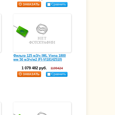
Сравнить
ЗАКАЗАТЬ
Фильтр 125 м3/ч IML Viena 1800
мм 50 м3/ч/м2 (FI-VI18142510)
1 079 482 руб.
1199424
Сравнить
ЗАКАЗАТЬ