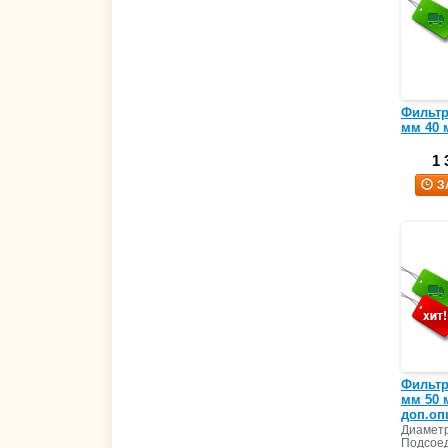
Фильтр
мм 40 м
1 
З
Фильтр
мм 50 м
доп.оп
Диаметр
Подсоед