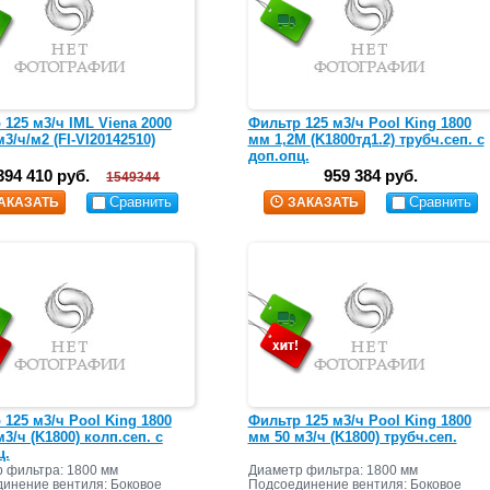
 125 м3/ч IML Viena 2000
Фильтр 125 м3/ч Pool King 1800
3/ч/м2 (FI-VI20142510)
мм 1,2М (K1800тд1.2) трубч.сеп. c
доп.опц.
394 410 руб.
959 384 руб.
1549344
Сравнить
Сравнить
АКАЗАТЬ
ЗАКАЗАТЬ
 125 м3/ч Pool King 1800
Фильтр 125 м3/ч Pool King 1800
3/ч (K1800) колп.сеп. c
мм 50 м3/ч (K1800) трубч.сеп.
ц.
 фильтра: 1800 мм
Диаметр фильтра: 1800 мм
инение вентиля: Боковое
Подсоединение вентиля: Боковое