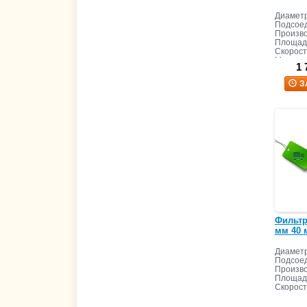
Диаметр
Подсоед
Произво
Площадь
Скорост
Масса з
1 
З
Фильтр 
мм 40 м
Диаметр
Подсоед
Произво
Площадь
Скорост