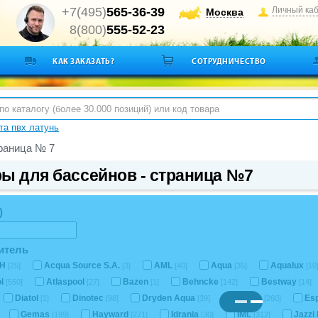
+7(495)
565-36-39
Личный ка
Москва
8(800)
555-52-23
КАК ЗАКАЗАТЬ?
СОТРУДНИЧЕСТВО
а пвх латунь
раница № 7
ы для бассейнов - страница №7
)
итель
CH
Acqua Source S.A.
AML
Aqua
Aqualux
[25]
[3]
[40]
[35]
[10
ol
Atlaspool
Bazen
Behncke
Bestway
[550]
[27]
[1]
[142]
[14]
Diatol
Dinotec
Dryden Aqua
Emaux
Es
[1]
[98]
[39]
[260]
Gemas
Hayward
Idrania
IML
Jazzi
[199]
[271]
[30]
[312]