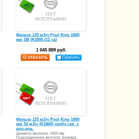
Фильтр 125 м3/ч Pool King 1800
мм 1М (K1800.OZ.тд)
1 045 889 руб.
Сравнить
ЗАКАЗАТЬ
Фильтр 125 м3/ч Pool King 1800
мм 50 м3/ч (K1800) трубч.сеп. c
доп.опц.
Диаметр фильтра: 1800 мм
Подсоединение вентиля: Боковое