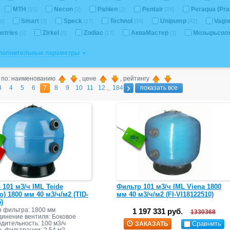
MTH
Necon
Pahlen
Pentair
Peraqua (Pra
[15]
[2]
[2]
[28]
Smart
Speck
Technol
Unipump
Vagn
9]
[3]
[17]
[34]
[42]
ustries
Zirkel
Zodiac
АкваМастер
Мозырьсол
[1]
[5]
[17]
[1]
ополнительные параметры
 по: наименованию
, цене
, рейтингу
3
4
5
6
7
8
9
10
11
12
184
показать все
...
 101 м3/ч IML Teide
Фильтр 101 м3/ч IML Viena 1800
o) 1800 мм 40 м3/ч/м2 (TID-
мм 40 м3/ч/м2 (FI-VI18122510)
)
 фильтра: 1800 мм
1 197 331 руб.
1330368
инение вентиля: Боковое
дительность: 100 м3/ч
Сравнить
ЗАКАЗАТЬ