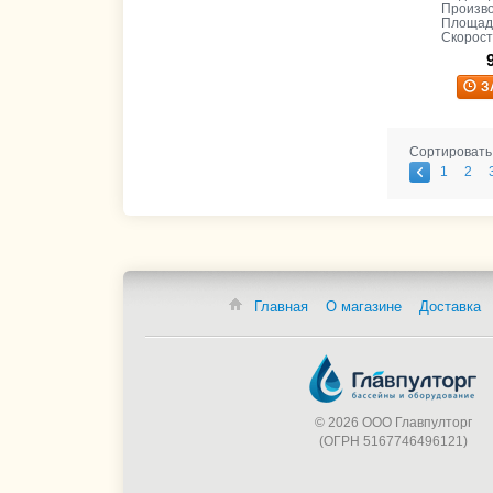
Произво
Площадь
Скорост
З
Сортировать
1
2
Главная
О магазине
Доставка
© 2026 ООО Главпулторг
(ОГРН 5167746496121)