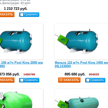
 фильтрации: 2,54 м2
ь фильтрации: 40 м3/ч
асыпки: 3000 кг+695 кг
1 210 723 руб.
Сравнить
АКАЗАТЬ
 106 м³/ч Pool King 2000 мм
Фильтр 110 м³/ч Pool King 1400 м
00)
(HL143000)
473 056 руб.
895 680 руб.
1486786
904029
Сравнить
Сравнить
АКАЗАТЬ
ЗАКАЗАТЬ