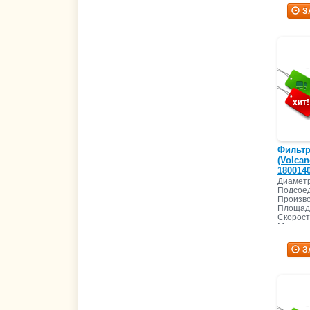
З
Фильтр
(Volcan
1800140
Диаметр
Подсоед
Произво
Площадь
Скорост
Масса з
З