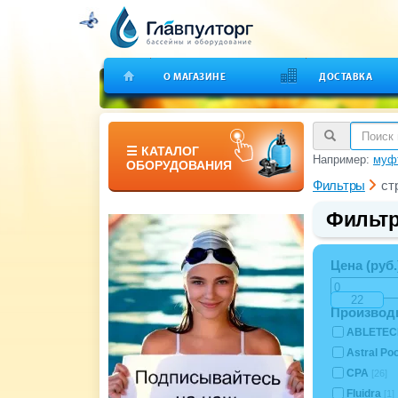
О МАГАЗИНЕ
ДОСТАВКА
☰ КАТАЛОГ
Например:
муфт
ОБОРУДОВАНИЯ
Фильтры
ст
Фильтр
Цена (руб.
Производ
ABLETE
Astral Po
CPA
[26]
Fluidra
[1]