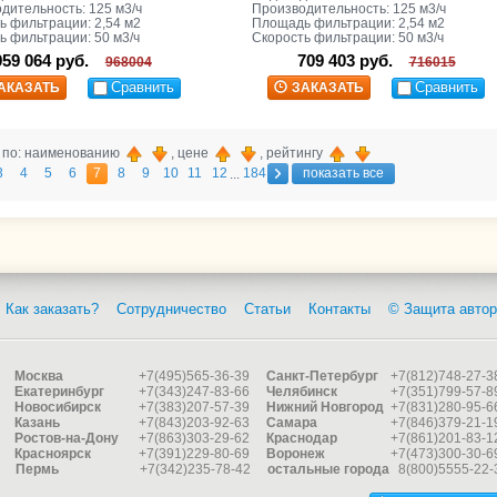
дительность: 125 м3/ч
Производительность: 125 м3/ч
 фильтрации: 2,54 м2
Площадь фильтрации: 2,54 м2
ь фильтрации: 50 м3/ч
Скорость фильтрации: 50 м3/ч
959 064 руб.
709 403 руб.
968004
716015
Сравнить
Сравнить
АКАЗАТЬ
ЗАКАЗАТЬ
 по: наименованию
, цене
, рейтингу
3
4
5
6
7
8
9
10
11
12
184
показать все
...
Как заказать?
Сотрудничество
Статьи
Контакты
© Защита автор
Москва
+7(495)565-36-39
Санкт-Петербург
+7(812)748-27-3
Екатеринбург
+7(343)247-83-66
Челябинск
+7(351)799-57-8
Новосибирск
+7(383)207-57-39
Нижний Новгород
+7(831)280-95-6
Казань
+7(843)203-92-63
Самара
+7(846)379-21-1
Ростов-на-Дону
+7(863)303-29-62
Краснодар
+7(861)201-83-1
Красноярск
+7(391)229-80-69
Воронеж
+7(473)300-30-6
Пермь
+7(342)235-78-42
остальные города
8(800)5555-22-