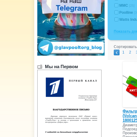
MMC
[25]
Poolline
[3
Watts Ind
Показать д
Сортировать
1
2
Мы на Первом
Фильтр
(Volcan
1800125
Диаметр
Подсоед
Произво