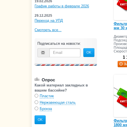
19.02.2026
График работы в феврале 2026
29.12.2025
Переход на УПД
Фильтр
мм 30 
Смотреть все...
Диаметр
Подсоед
Подписаться на новости:
Произво
Площадь
Скорост
OK
1 
З
Опрос
Какой материал закладных в
вашем бассейне?
Пластик
Нержавеющая сталь
Бронза
OK
Фильтр 
1800 мм