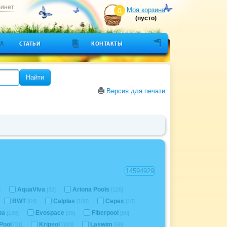
бинет
Моя корзина
0
(пусто)
СТАТЬИ
КОНТАКТЫ
Найти
Версия для печати
AquaViva
Ariona Pools
]
[32]
[126]
BWT
Calplas
Cepex
[64]
[100]
[10]
pa
Evospace
Fiberpool
[138]
[99]
[50]
 Pool
Kripsol
Laswim
[31]
[183]
[58]