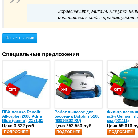
Здравствуйте, Михаил. Для уточнени
обратитесь в отдел продаж удобным 
Написать отзыв
Специальные предложения
ПВХ пленка Renolit
Робот пылесос для
Фильтр песочн
Alkorplan 2000 Adria
бассейна Dolphin S200
м3/ч Gemas Filt
Blue (синяя), 25х1,65
(99996202-RU)
мм (021111)
(35216203)
Цена 3 622 руб.
Цена 252 553 руб.
Цена 59 616 р
ПОДРОБНЕЕ
ПОДРОБНЕЕ
ПОДРОБНЕЕ