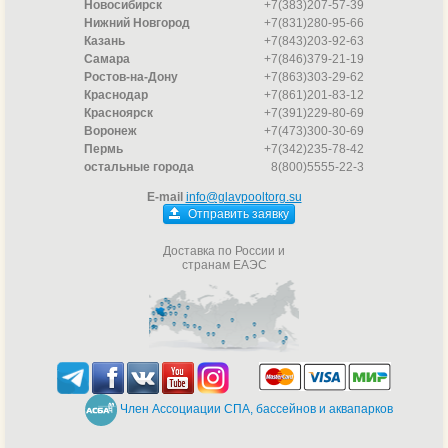
Новосибирск
+7(383)207-57-39
Нижний Новгород
+7(831)280-95-66
Казань
+7(843)203-92-63
Самара
+7(846)379-21-19
Ростов-на-Дону
+7(863)303-29-62
Краснодар
+7(861)201-83-12
Красноярск
+7(391)229-80-69
Воронеж
+7(473)300-30-69
Пермь
+7(342)235-78-42
остальные города
8(800)5555-22-3
E-mail
info@glavpooltorg.su
Отправить заявку
Доставка по России и
странам ЕАЭС
Член Ассоциации СПА, бассейнов и аквапарков