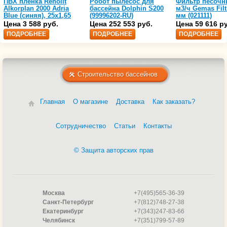
ПВХ пленка Renolit
Робот пылесос для
Фильтр песочн
Alkorplan 2000 Adria
бассейна Dolphin S200
м3/ч Gemas Filt
Blue (синяя), 25х1,65
(99996202-RU)
мм (021111)
(35216203)
Цена 3 588 руб.
Цена 252 553 руб.
Цена 59 616 р
ПОДРОБНЕЕ
ПОДРОБНЕЕ
ПОДРОБНЕЕ
Строительство бассейнов
Главная
О магазине
Доставка
Как заказать?
Сотрудничество
Статьи
Контакты
© Защита авторских прав
Москва
+7(495)565-36-39
Санкт-Петербург
+7(812)748-27-38
Екатеринбург
+7(343)247-83-66
Челябинск
+7(351)799-57-89