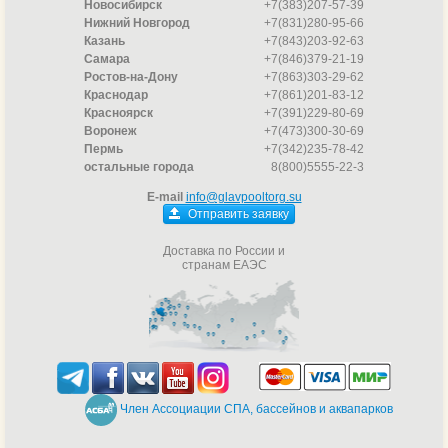
Новосибирск
+7(383)207-57-39
Нижний Новгород
+7(831)280-95-66
Казань
+7(843)203-92-63
Самара
+7(846)379-21-19
Ростов-на-Дону
+7(863)303-29-62
Краснодар
+7(861)201-83-12
Красноярск
+7(391)229-80-69
Воронеж
+7(473)300-30-69
Пермь
+7(342)235-78-42
остальные города
8(800)5555-22-3
E-mail
info@glavpooltorg.su
Отправить заявку
Доставка по России и
странам ЕАЭС
Член Ассоциации СПА, бассейнов и аквапарков