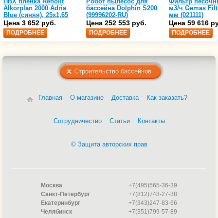
ПВХ пленка Renolit
Робот пылесос для
Фильтр песочн
Alkorplan 2000 Adria
бассейна Dolphin S200
м3/ч Gemas Filt
Blue (синяя), 25х1,65
(99996202-RU)
мм (021111)
(35216203)
Цена 3 652 руб.
Цена 252 553 руб.
Цена 59 616 р
ПОДРОБНЕЕ
ПОДРОБНЕЕ
ПОДРОБНЕЕ
Строительство бассейнов
Главная
О магазине
Доставка
Как заказать?
Сотрудничество
Статьи
Контакты
© Защита авторских прав
Москва
+7(495)565-36-39
Санкт-Петербург
+7(812)748-27-38
Екатеринбург
+7(343)247-83-66
Челябинск
+7(351)799-57-89