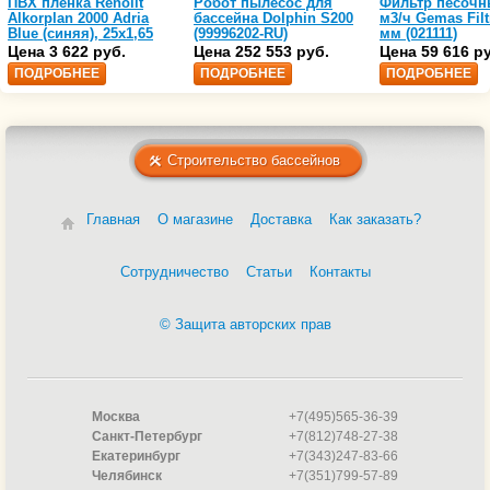
ПВХ пленка Renolit
Робот пылесос для
Фильтр песочн
Alkorplan 2000 Adria
бассейна Dolphin S200
м3/ч Gemas Filt
Blue (синяя), 25х1,65
(99996202-RU)
мм (021111)
(35216203)
Цена 3 622 руб.
Цена 252 553 руб.
Цена 59 616 р
ПОДРОБНЕЕ
ПОДРОБНЕЕ
ПОДРОБНЕЕ
Строительство бассейнов
Главная
О магазине
Доставка
Как заказать?
Сотрудничество
Статьи
Контакты
© Защита авторских прав
Москва
+7(495)565-36-39
Санкт-Петербург
+7(812)748-27-38
Екатеринбург
+7(343)247-83-66
Челябинск
+7(351)799-57-89