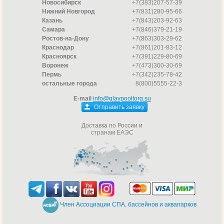
Новосибирск
+7(383)207-57-39
Нижний Новгород
+7(831)280-95-66
Казань
+7(843)203-92-63
Самара
+7(846)379-21-19
Ростов-на-Дону
+7(863)303-29-62
Краснодар
+7(861)201-83-12
Красноярск
+7(391)229-80-69
Воронеж
+7(473)300-30-69
Пермь
+7(342)235-78-42
остальные города
8(800)5555-22-3
E-mail
info@glavpooltorg.su
Отправить заявку
Доставка по России и
странам ЕАЭС
Член Ассоциации СПА, бассейнов и аквапарков