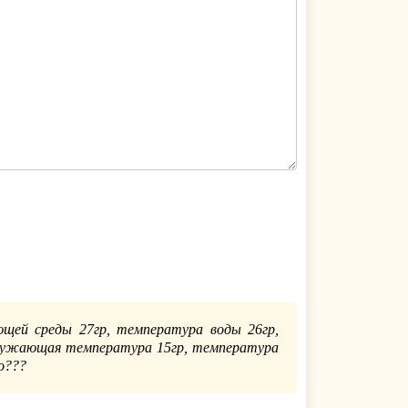
щей среды 27гр, температура воды 26гр,
жающая температура 15гр, температура
о???