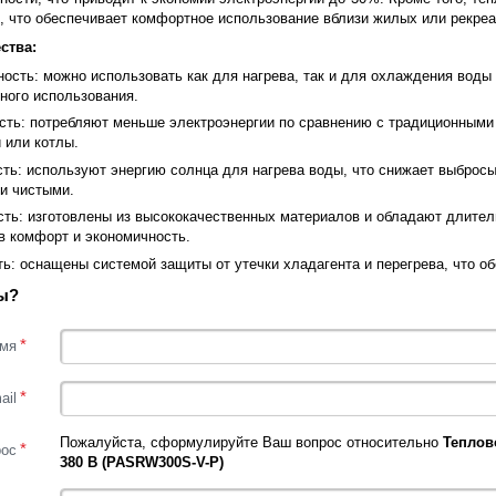
, что обеспечивает комфортное использование вблизи жилых или рекреа
ства:
ость: можно использовать как для нагрева, так и для охлаждения воды
ного использования.
сть: потребляют меньше электроэнергии по сравнению с традиционными 
 или котлы.
ть: используют энергию солнца для нагрева воды, что снижает выбросы
и чистыми.
сть: изготовлены из высококачественных материалов и обладают длите
в комфорт и экономичность.
ь: оснащены системой защиты от утечки хладагента и перегрева, что о
ы?
*
мя
*
ail
Пожалуйста, сформулируйте Ваш вопрос относительно
Теплов
*
рос
380 В (PASRW300S-V-P)