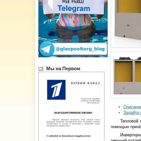
Мы на Первом
Описани
Задайте 
Тепловой 
помощью преобр
Инверторн
текущей потреб