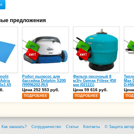
ыв
ные предложения
nolit
Робот пылесос для
Фильтр песочный 8
Тепл
 Adria
бассейна Dolphin S200
м3/ч Gemas Filtrex 450
Max D
5х1,65
(99996202-RU)
мм (021111)
D-HW
спир
б.
Цена 252 553 руб.
Цена 59 616 руб.
Цена
сталь
ПОДРОБНЕЕ
ПОДРОБНЕЕ
ПОД
25)
Как заказать?
Сотрудничество
Статьи
Контакты
© Защита автор