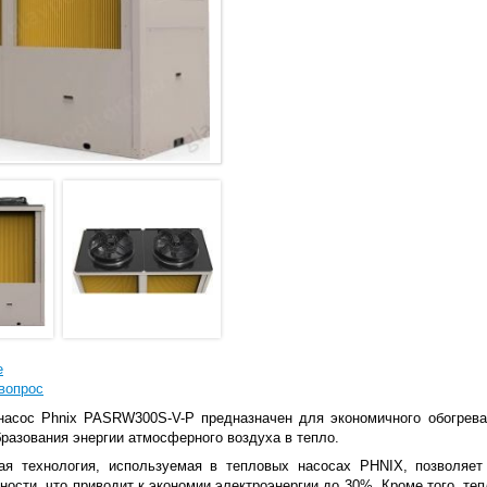
е
вопрос
насос Phnix PASRW300S-V-P предназначен для экономичного обогрев
азования энергии атмосферного воздуха в тепло.
ая технология, используемая в тепловых насосах PHNIX, позволяет
ности, что приводит к экономии электроэнергии до 30%. Кроме того, 