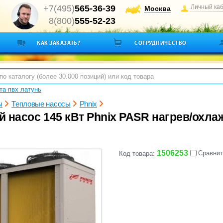
+7(495)
565-36-39
Личный ка
Москва
8(800)
555-52-23
КАК ЗАКАЗАТЬ?
СОТРУДНИЧЕСТВО
а пвх латунь
ы
Тепловые насосы
Phnix
й насос 145 кВт Phnix PASR нагрев/охла
1506253
Сравнит
Код товара: