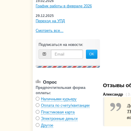
19.02.2026
График работы в феврале 2026
29.12.2025
Переход на УПД
Смотреть все...
Подписаться на новости:
OK
Опрос
Отзывы об
Предпочтительная форма
оплаты:
Александр
( 3
Наличными курьеру
Д
Оплата по счету/квитанции
Т
Пластиковая карта
в
Электронные деньги
Другое