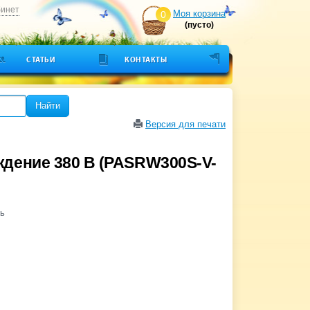
бинет
Моя корзина
0
(пусто)
СТАТЬИ
КОНТАКТЫ
Найти
Версия для печати
ждение 380 В (PASRW300S-V-
ь