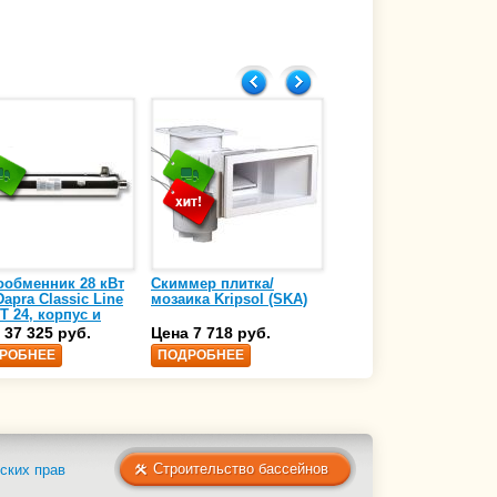
ообменник 28 кВт
Скиммер плитка/
Осушитель воздуха
apra Classic Line
мозаика Kripsol (SKA)
4,17 л/ч DanVex DEH-
T 24, корпус и
1000wp, 500 м3/ч
аль нержавеющая
 37 325 руб.
Цена 7 718 руб.
Цена 350 000 руб.
 AISI-316 (10 01
РОБНЕЕ
ПОДРОБНЕЕ
ПОДРОБНЕЕ
Строительство бассейнов
ских прав