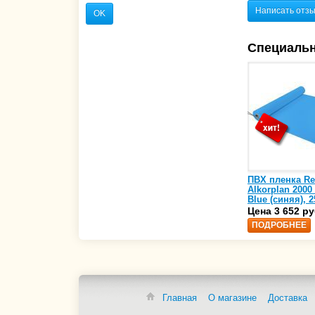
Написать отз
OK
Специаль
ПВХ пленка Re
Alkorplan 2000
Blue (синяя), 2
(35216203)
Цена 3 652 ру
ПОДРОБНЕЕ
Главная
О магазине
Доставка