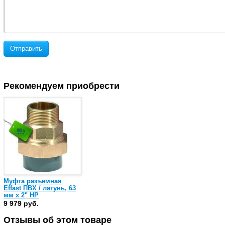
Отправить
Рекомендуем приобрести
Муфта разъемная
Effast ПВХ / латунь, 63
мм x 2" НР
(RGRBNG063G)
9 979 руб.
Отзывы об этом товаре