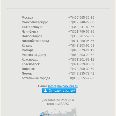
Москва
+7(495)565-36-39
Санкт-Петербург
+7(812)748-27-38
Екатеринбург
+7(343)247-83-66
Челябинск
+7(351)799-57-89
Новосибирск
+7(383)207-57-39
Нижний Новгород
+7(831)280-95-66
Казань
+7(843)203-92-63
Самара
+7(846)379-21-19
Ростов-на-Дону
+7(863)303-29-62
Краснодар
+7(861)201-83-12
Красноярск
+7(391)229-80-69
Воронеж
+7(473)300-30-69
Пермь
+7(342)235-78-42
остальные города
8(800)5555-22-3
E-mail
info@glavpooltorg.su
Отправить заявку
Доставка по России и
странам ЕАЭС