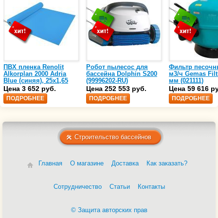
ПВХ пленка Renolit
Робот пылесос для
Фильтр песочн
Alkorplan 2000 Adria
бассейна Dolphin S200
м3/ч Gemas Filt
Blue (синяя), 25х1,65
(99996202-RU)
мм (021111)
(35216203)
Цена 3 652 руб.
Цена 252 553 руб.
Цена 59 616 р
ПОДРОБНЕЕ
ПОДРОБНЕЕ
ПОДРОБНЕЕ
Строительство бассейнов
Главная
О магазине
Доставка
Как заказать?
Сотрудничество
Статьи
Контакты
© Защита авторских прав