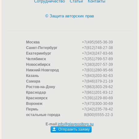
Сотрудничество
Статьи
Контакты
© Защита авторских прав
Москва
+7(495)565-36-39
Санкт-Петербург
+7(812)748-27-38
Екатеринбург
+7(343)247-83-66
Челябинск
+7(351)799-57-89
Новосибирск
+7(383)207-57-39
Нижний Новгород
+7(831)280-95-66
Казань
+7(843)203-92-63
Самара
+7(846)379-21-19
Ростов-на-Дону
+7(863)303-29-62
Краснодар
+7(861)201-83-12
Красноярск
+7(391)229-80-69
Воронеж
+7(473)300-30-69
Пермь
+7(342)235-78-42
остальные города
8(800)5555-22-3
E-mail
info@glavpooltorg.su
Отправить заявку