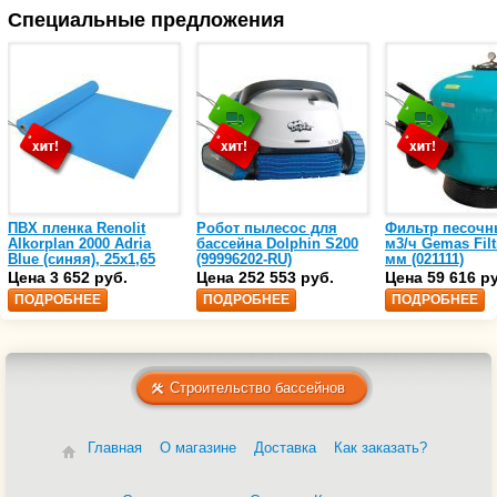
Специальные предложения
ПВХ пленка Renolit
Робот пылесос для
Фильтр песочн
Alkorplan 2000 Adria
бассейна Dolphin S200
м3/ч Gemas Filt
Blue (синяя), 25х1,65
(99996202-RU)
мм (021111)
(35216203)
Цена 3 652 руб.
Цена 252 553 руб.
Цена 59 616 р
ПОДРОБНЕЕ
ПОДРОБНЕЕ
ПОДРОБНЕЕ
Строительство бассейнов
Главная
О магазине
Доставка
Как заказать?