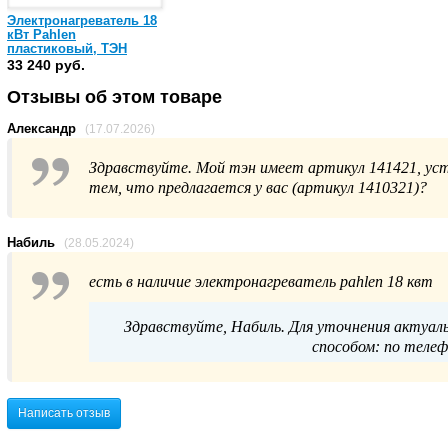
Электронагреватель 18
кВт Pahlen
пластиковый, ТЭН
Incoloy, датчик потока
33 240 руб.
(141605)
Отзывы об этом товаре
Александр
(17.07.2026)
Здравствуйте. Мой тэн имеет артикул 141421, уст
тем, что предлагается у вас (артикул 1410321)?
Набиль
(28.05.2024)
есть в наличие электронагреватель pahlen 18 квт
Здравствуйте, Набиль. Для уточнения актуал
способом: по телефо
Написать отзыв