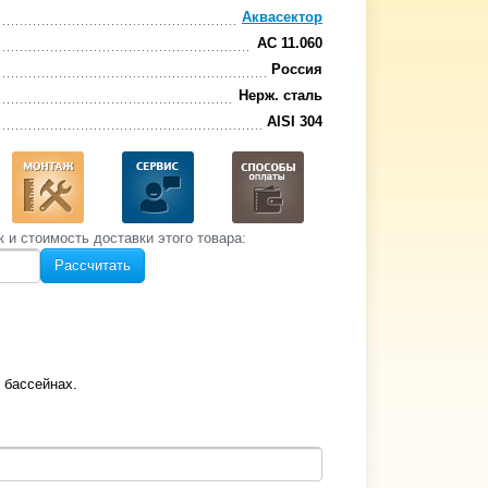
Аквасектор
АС 11.060
Россия
Нерж. сталь
AISI 304
к и стоимость‌ доставки этого товара:
Рассчитать
 бассейнах.