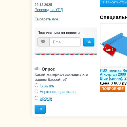
Написать отз
29.12.2025
Переход на УПД
Специаль
Смотреть все...
Подписаться на новости:
OK
Опрос
ПВХ пленка Re
Какой материал закладных в
Alkorplan 2000
Blue (синяя), 2
вашем бассейне?
(35216203)
Цена 3 603 ру
Пластик
ПОДРОБНЕЕ
Нержавеющая сталь
Бронза
OK