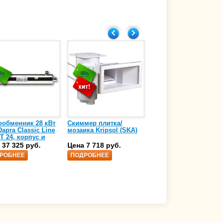
ообменник 28 кВт
Скиммер плитка/
Осушитель воздуха
apra Classic Line
мозаика Kripsol (SKA)
4,17 л/ч DanVex DEH-
T 24, корпус и
1000wp, 500 м3/ч
аль нержавеющая
 37 325 руб.
Цена 7 718 руб.
Цена 350 000 руб.
 AISI-316 (10 01
РОБНЕЕ
ПОДРОБНЕЕ
ПОДРОБНЕЕ