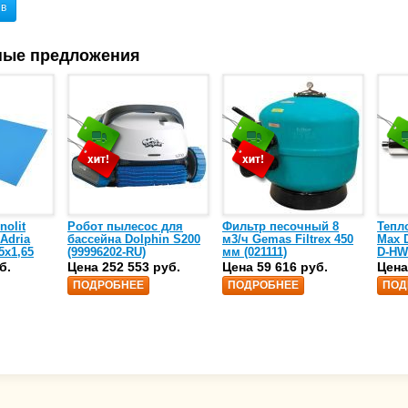
ыв
ные предложения
nolit
Робот пылесос для
Фильтр песочный 8
Тепл
 Adria
бассейна Dolphin S200
м3/ч Gemas Filtrex 450
Max D
5х1,65
(99996202-RU)
мм (021111)
D-HW
спир
б.
Цена 252 553 руб.
Цена 59 616 руб.
Цена
сталь
ПОДРОБНЕЕ
ПОДРОБНЕЕ
ПОД
25)