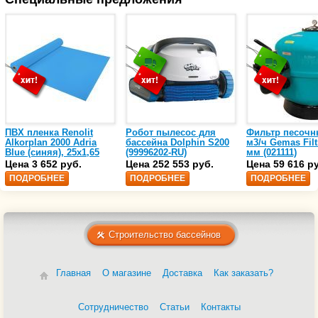
ПВХ пленка Renolit
Робот пылесос для
Фильтр песочн
Alkorplan 2000 Adria
бассейна Dolphin S200
м3/ч Gemas Filt
Blue (синяя), 25х1,65
(99996202-RU)
мм (021111)
(35216203)
Цена 3 652 руб.
Цена 252 553 руб.
Цена 59 616 р
ПОДРОБНЕЕ
ПОДРОБНЕЕ
ПОДРОБНЕЕ
Строительство бассейнов
Главная
О магазине
Доставка
Как заказать?
Сотрудничество
Статьи
Контакты