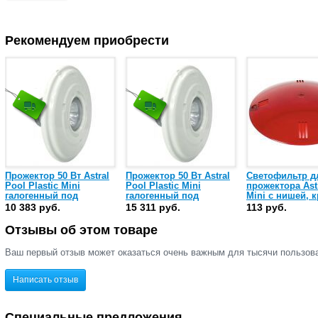
Рекомендуем приобрести
Прожектор 50 Вт Astral
Прожектор 50 Вт Astral
Светофильтр д
Pool Plastic Mini
Pool Plastic Mini
прожектора Ast
галогенный под
галогенный под
Mini с нишей, 
пленку, ABS-пластик
пленку, ABS-пластик/
(20081)
10 383 руб.
15 311 руб.
113 руб.
(49820)
нержавеющая сталь
(49821)
Отзывы об этом товаре
Ваш первый отзыв может оказаться очень важным для тысячи пользов
Написать отзыв
Специальные предложения