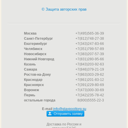
© Защита авторских прав
Москва
+7(495)565-36-39
Санкт-Петербург
+7(812)748-27-38
Екатеринбург
+7(343)247-83-66
Челябинск
+7(351)799-57-89
Новосибирск
+7(383)207-57-39
Нижний Новгород
+7(831)280-95-66
Казань
+7(843)203-92-63
Самара
+7(846)379-21-19
Ростов-на-Дону
+7(863)303-29-62
Краснодар
+7(861)201-83-12
Красноярск
+7(391)229-80-69
Воронеж
+7(473)300-30-69
Пермь
+7(342)235-78-42
остальные города
8(800)5555-22-3
E-mail
info@glavpooltorg.su
Отправить заявку
Доставка по России и