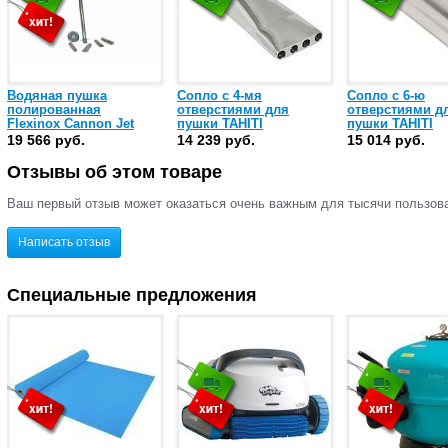
Водяная пушка
Сопло с 4-мя
Сопло с 6-ю
полированная
отверстиями для
отверстиями д
Flexinox Cannon Jet
пушки TAHITI
пушки TAHITI
Thaiti (87187010)
(87187011)
(87187013)
19 566 руб.
14 239 руб.
15 014 руб.
Отзывы об этом товаре
Ваш первый отзыв может оказаться очень важным для тысячи пользов
Написать отзыв
Специальные предложения