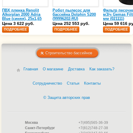
ПВХ пленка Renolit
Робот пылесос для
Фильтр песочн
Alkorplan 2000 Adria
бассейна Dolphin S200
м3/ч Gemas Filt
Blue (синяя), 25х1,65
(99996202-RU)
мм (021111)
(35216203)
Цена 3 622 руб.
Цена 252 553 руб.
Цена 59 616 р
ПОДРОБНЕЕ
ПОДРОБНЕЕ
ПОДРОБНЕЕ
Строительство бассейнов
Главная
О магазине
Доставка
Как заказать?
Сотрудничество
Статьи
Контакты
© Защита авторских прав
Москва
+7(495)565-36-39
Санкт-Петербург
+7(812)748-27-38