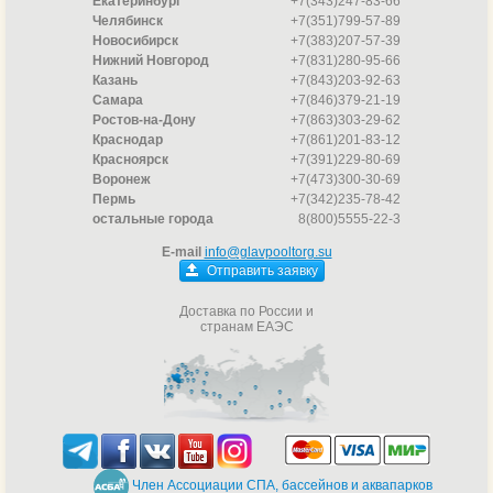
Екатеринбург
+7(343)247-83-66
Челябинск
+7(351)799-57-89
Новосибирск
+7(383)207-57-39
Нижний Новгород
+7(831)280-95-66
Казань
+7(843)203-92-63
Самара
+7(846)379-21-19
Ростов-на-Дону
+7(863)303-29-62
Краснодар
+7(861)201-83-12
Красноярск
+7(391)229-80-69
Воронеж
+7(473)300-30-69
Пермь
+7(342)235-78-42
остальные города
8(800)5555-22-3
E-mail
info@glavpooltorg.su
Отправить заявку
Доставка по России и
странам ЕАЭС
Член Ассоциации СПА, бассейнов и аквапарков