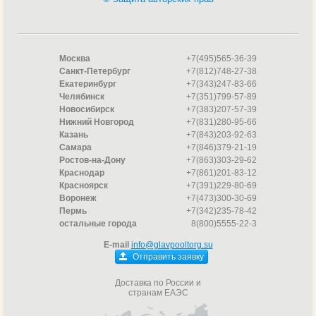
Москва
+7(495)565-36-39
Санкт-Петербург
+7(812)748-27-38
Екатеринбург
+7(343)247-83-66
Челябинск
+7(351)799-57-89
Новосибирск
+7(383)207-57-39
Нижний Новгород
+7(831)280-95-66
Казань
+7(843)203-92-63
Самара
+7(846)379-21-19
Ростов-на-Дону
+7(863)303-29-62
Краснодар
+7(861)201-83-12
Красноярск
+7(391)229-80-69
Воронеж
+7(473)300-30-69
Пермь
+7(342)235-78-42
остальные города
8(800)5555-22-3
E-mail
info@glavpooltorg.su
Отправить заявку
Доставка по России и
странам ЕАЭС