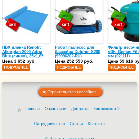
ПВХ пленка Renolit
Робот пылесос для
Фильтр песочн
Alkorplan 2000 Adria
бассейна Dolphin S200
м3/ч Gemas Filt
Blue (синяя), 25х1,65
(99996202-RU)
мм (021111)
(35216203)
Цена 3 652 руб.
Цена 252 553 руб.
Цена 59 616 р
ПОДРОБНЕЕ
ПОДРОБНЕЕ
ПОДРОБНЕЕ
Строительство бассейнов
Главная
О магазине
Доставка
Как заказать?
Сотрудничество
Статьи
Контакты
© Защита авторских прав