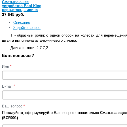
Сматывающее
устройство Pool King,
нерж.сталь,ширина
бас. 4/5,5 м, телескоп,
37 645 руб.
штанга, 4.9/6.45 м
(SCR083)
Описание
Задайте вопрос
Т - образный ролик с одной опорой на колесах для перемещени
штанга выполнена из алюминевого сплава.
Длина штанги:
2,7-7,2
Есть вопросы?
*
Имя
*
E-mail
*
Ваш вопрос
Пожалуйста, сформулируйте Ваш вопрос относительно
Сматывающее у
(SCR001)