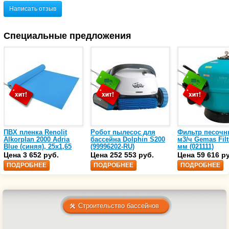
Написать отзыв
Специальные предложения
ПВХ пленка Renolit
Робот пылесос для
Фильтр песочн
Alkorplan 2000 Adria
бассейна Dolphin S200
м3/ч Gemas Filt
Blue (синяя), 25х1,65
(99996202-RU)
мм (021111)
(35216203)
Цена 3 652 руб.
Цена 252 553 руб.
Цена 59 616 р
ПОДРОБНЕЕ
ПОДРОБНЕЕ
ПОДРОБНЕЕ
Строительство бассейнов