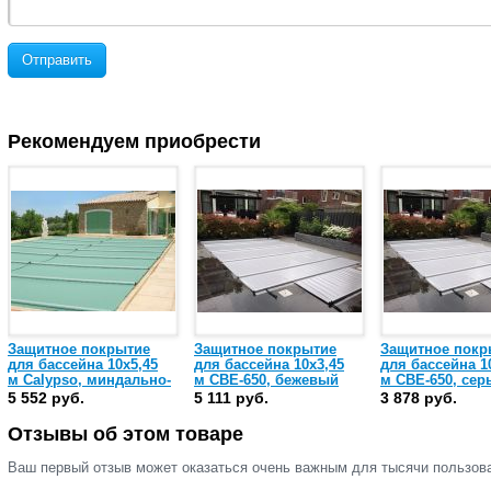
Отправить
Рекомендуем приобрести
Защитное покрытие
Защитное покрытие
Защитное покр
для бассейна 10х5,45
для бассейна 10х3,45
для бассейна 1
м Calypso, миндально-
м СВЕ-650, бежевый
м СВЕ-650, сер
зеленый (6414400)
(6312001)
(6316401)
5 552 руб.
5 111 руб.
3 878 руб.
Отзывы об этом товаре
Ваш первый отзыв может оказаться очень важным для тысячи пользов