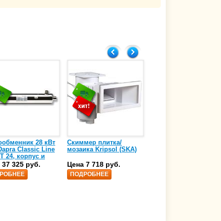
о электронной почте info@glavpooltorg.su.
Главпулторг
12.12.2018
ообменник 28 кВт
Скиммер плитка/
Осушитель воздуха
apra Classic Line
мозаика Kripsol (SKA)
4,17 л/ч DanVex DEH-
T 24, корпус и
1000wp, 500 м3/ч
аль нержавеющая
 37 325 руб.
Цена 7 718 руб.
Цена 350 000 руб.
 AISI-316 (10 01
РОБНЕЕ
ПОДРОБНЕЕ
ПОДРОБНЕЕ