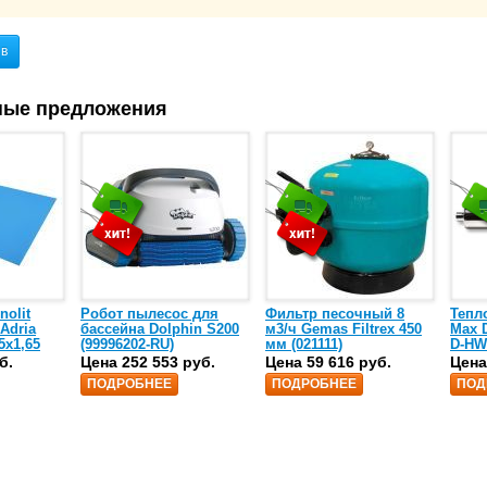
8(800)555-52-23 или п
ыв
ные предложения
nolit
Робот пылесос для
Фильтр песочный 8
Тепл
 Adria
бассейна Dolphin S200
м3/ч Gemas Filtrex 450
Max D
5х1,65
(99996202-RU)
мм (021111)
D-HW
спир
б.
Цена 252 553 руб.
Цена 59 616 руб.
Цена
сталь
ПОДРОБНЕЕ
ПОДРОБНЕЕ
ПОД
25)