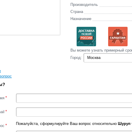
Производитель
Страна
Назначение
Вы‌ можете‌ узнать‌ примерный сро
Город:
е
вопрос
ы?
*
мя
*
ail
Пожалуйста, сформулируйте Ваш вопрос относительно
Шуруп 
*
рос