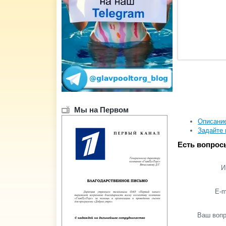
Мы на Первом
Описани
Задайте 
Есть вопрос
И
E-m
Ваш воп