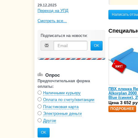
29.12.2025
Переход на УПД
Написать отз
Смотреть все...
Специаль
Подписаться на новости:
OK
Опрос
Предпочтительная форма
оплаты:
ПВХ пленка Re
Наличными курьеру
Alkorplan 2000
Blue (синяя), 2
Оплата по счету/квитанции
(35216203)
Цена 3 652 ру
Пластиковая карта
ПОДРОБНЕЕ
Электронные деньги
Другое
OK