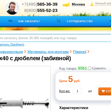
+7(495)
565-36-39
Личный ка
Москва
8(800)
555-52-23
КАК ЗАКАЗАТЬ?
СОТРУДНИЧЕСТВО
итель Dantherm
гидроизоляция
Материалы для монтажа
Flagpool
х40 с дюбелем (забивной)
6561
Сравнить
Код товара:
5
Цена
руб.
Кол-во:
шт
КУ
Характеристики