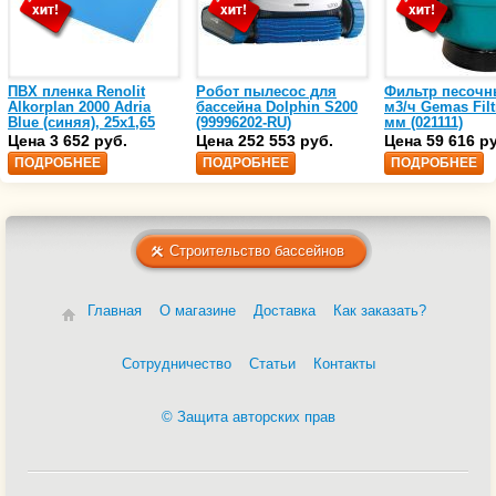
ПВХ пленка Renolit
Робот пылесос для
Фильтр песочн
Alkorplan 2000 Adria
бассейна Dolphin S200
м3/ч Gemas Filt
Blue (синяя), 25х1,65
(99996202-RU)
мм (021111)
(35216203)
Цена 3 652 руб.
Цена 252 553 руб.
Цена 59 616 р
ПОДРОБНЕЕ
ПОДРОБНЕЕ
ПОДРОБНЕЕ
Строительство бассейнов
Главная
О магазине
Доставка
Как заказать?
Сотрудничество
Статьи
Контакты
© Защита авторских прав