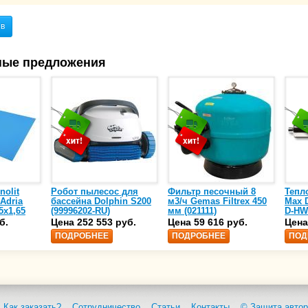
ыв
ные предложения
nolit
Робот пылесос для
Фильтр песочный 8
Тепл
 Adria
бассейна Dolphin S200
м3/ч Gemas Filtrex 450
Max D
5х1,65
(99996202-RU)
мм (021111)
D-HW
спир
б.
Цена 252 553 руб.
Цена 59 616 руб.
Цена
сталь
ПОДРОБНЕЕ
ПОДРОБНЕЕ
ПОД
25)
Как заказать?
Сотрудничество
Статьи
Контакты
© Защита автор