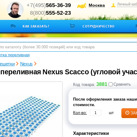
+7(495)
565-36-39
Личный ка
Москва
8(800)
555-52-23
КАК ЗАКАЗАТЬ?
СОТРУДНИЧЕСТВО
тка переливная
ешетки
Nexus
переливная Nexus Scacco (угловой участ
3881
Сравнить
Код товара:
После оформления заказа наши
стоимости.
Кол-во:
шт
ЗА
Характеристики