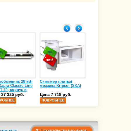
16.01.2017
ообменник 28 кВт
Скиммер плитка/
Осушитель воздуха
apra Classic Line
мозаика Kripsol (SKA)
4,17 л/ч DanVex DEH-
T 24, корпус и
1000wp, 500 м3/ч
аль нержавеющая
 37 325 руб.
Цена 7 718 руб.
Цена 350 000 руб.
 AISI-316 (10 01
РОБНЕЕ
ПОДРОБНЕЕ
ПОДРОБНЕЕ
Строительство бассейнов
ских прав