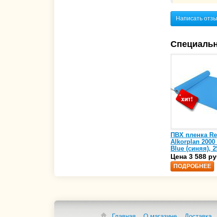
Написать отз
Специаль
ПВХ пленка Re
Alkorplan 2000
Blue (синяя), 2
(35216203)
Цена 3 588 ру
ПОДРОБНЕЕ
Главная
О магазине
Доставка