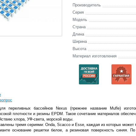
Производитель
Серия
Модель
Страна
Длина
Ширина
Высота
Материал изготовления
е
вопрос
ля переливных бассейнов Nexus (прежнее название Mufle) изгото
ысокой плотности и резины EPDM. Такое сочетание материалов обеспе
йствию хлора, УФ-света, морской воды.
авлены тремя сериями: Onda, Scacco и Esse, каждая из которых может 
ианте основание решетки белое, а резиновая поверхность синяя. П