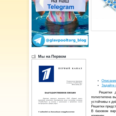
Мы на Первом
Описани
Задайте 
Решетки д
полиэтилена в
устойчивы к де
Решетки предст
В базовом вар
изменен.