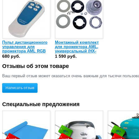
Пульт дистанционного
Монтажный комплект
управления для
для прожектора AML,
прожектора AML RGB
универсальный (HX-
(HX-R2)
BRK06)
680 руб.
1 590 руб.
Отзывы об этом товаре
Ваш первый отзыв может оказаться очень важным для тысячи пользов
Написать отзыв
Специальные предложения