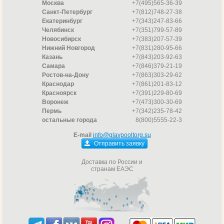
Москва
+7(495)565-36-39
Санкт-Петербург
+7(812)748-27-38
Екатеринбург
+7(343)247-83-66
Челябинск
+7(351)799-57-89
Новосибирск
+7(383)207-57-39
Нижний Новгород
+7(831)280-95-66
Казань
+7(843)203-92-63
Самара
+7(846)379-21-19
Ростов-на-Дону
+7(863)303-29-62
Краснодар
+7(861)201-83-12
Красноярск
+7(391)229-80-69
Воронеж
+7(473)300-30-69
Пермь
+7(342)235-78-42
остальные города
8(800)5555-22-3
E-mail
info@glavpooltorg.su
Отправить заявку
Доставка по России и
странам ЕАЭС