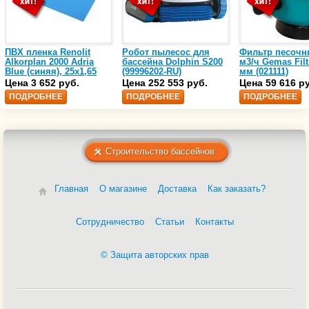
ПВХ пленка Renolit
Робот пылесос для
Фильтр песочн
Alkorplan 2000 Adria
бассейна Dolphin S200
м3/ч Gemas Filt
Blue (синяя), 25х1,65
(99996202-RU)
мм (021111)
(35216203)
Цена 3 652 руб.
Цена 252 553 руб.
Цена 59 616 р
ПОДРОБНЕЕ
ПОДРОБНЕЕ
ПОДРОБНЕЕ
Строительство бассейнов
Главная
О магазине
Доставка
Как заказать?
Сотрудничество
Статьи
Контакты
© Защита авторских прав