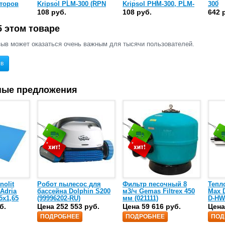
торов
Kripsol PLM-300 (RPN
Kripsol PHM-300, PLM-
300
0, PLM-
140.A)
300 (RPN 020.A)
108 руб.
108 руб.
642 
)
 этом товаре
ыв может оказаться очень важным для тысячи пользователей.
ыв
ные предложения
nolit
Робот пылесос для
Фильтр песочный 8
Тепл
 Adria
бассейна Dolphin S200
м3/ч Gemas Filtrex 450
Max D
5х1,65
(99996202-RU)
мм (021111)
D-HW
спир
б.
Цена 252 553 руб.
Цена 59 616 руб.
Цена
сталь
ПОДРОБНЕЕ
ПОДРОБНЕЕ
ПОД
25)