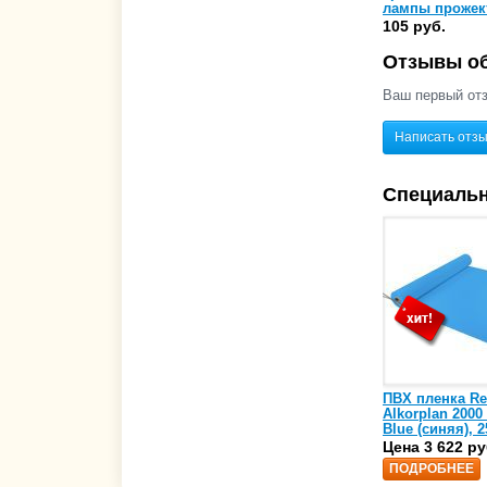
лампы прожек
Kripsol PHM-30
105 руб.
300 (RPN 030.A
Отзывы об
Ваш первый отз
Написать отз
Специаль
ПВХ пленка Re
Alkorplan 2000
Blue (синяя), 2
(35216203)
Цена 3 622 ру
ПОДРОБНЕЕ