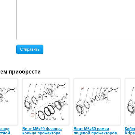
Отправить
ем приобрести
ланца
Винт М6х20 фланца-
Винт М6x60 рамки
Кабе
ктной
кольца прожектора
лицевой прожекторов
Krip