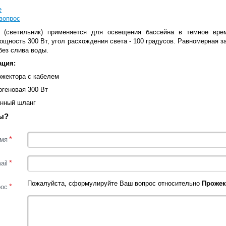
е
вопрос
 (светильник) применяется для освещения бассейна в темное вре
щность 300 Вт, угол расхождения света - 100 градусов. Равномерная з
ез слива воды.
ация:
ожектора с кабелем
огеновая 300 Вт
нный шланг
ы?
*
мя
*
ail
Пожалуйста, сформулируйте Ваш вопрос относительно
Прожек
*
рос