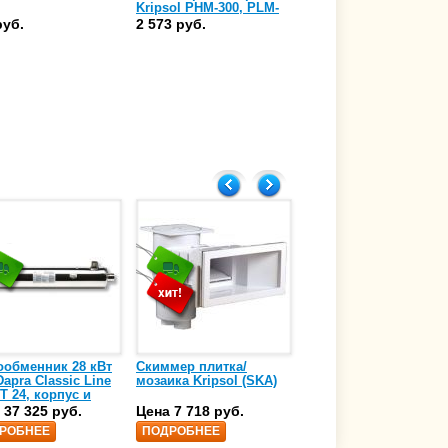
Kripsol PHM-300, PLM-
прожектора Kripsol
300 (RPN 070.A)
PHM-300/PLM-300,
руб.
2 573 руб.
543 руб.
Н20х15 без прокладки
(RPN 123.A)
ообменник 28 кВт
Скиммер плитка/
Осушитель воздуха
apra Classic Line
мозаика Kripsol (SKA)
4,17 л/ч DanVex DEH-
T 24, корпус и
1000wp, 500 м3/ч
аль нержавеющая
 37 325 руб.
Цена 7 718 руб.
Цена 350 000 руб.
 AISI-316 (10 01
РОБНЕЕ
ПОДРОБНЕЕ
ПОДРОБНЕЕ