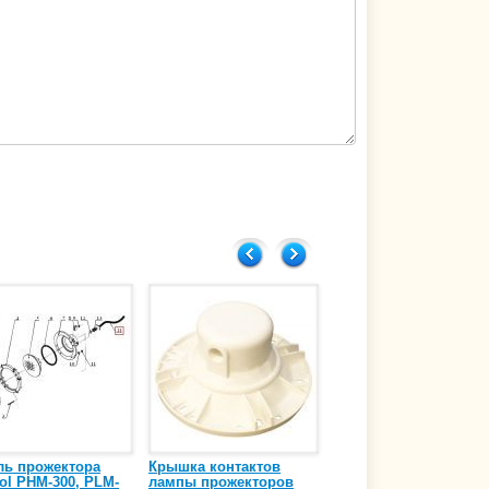
ль прожектора
Крышка контактов
Сальник для
sol PHM-300, PLM-
лампы прожекторов
герметизации кабеля