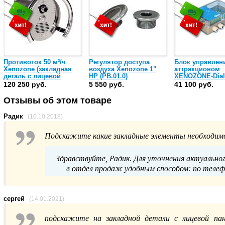
Противоток 50 м³/ч
Регулятор доступа
Блок управлен
Xenozone (закладная
воздуха Xenozone 1"
аттракционом
деталь с лицевой
НР (РВ.01.0)
XENOZONE-Dial
панелью и
сенсорной
120 250 руб.
5 550 руб.
41 100 руб.
пневмокнопкой),
пъезокнопки) (Б
нержавеющая сталь
Отзывы об этом товаре
AISI-304 (ПТ.50.0)
Радик
(10.10.2018)
Подскажите какие закладные элементы необходимо
Здравствуйте, Радик. Для уточнения актуально
в отдел продаж удобным способом: по телефон
сергей
(14.01.2021)
подскажите на закладной детали с лицевой пане