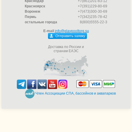
Краснодар
+7(861)201-83-12
Красноярск
+7(391)229-80-69
Воронеж
+7(473)300-30-69
Пермь
+7(342)235-78-42
остальные города
8(800)5555-22-3
E-mail
info@glavpooltorg.su
Отправить заявку
Доставка по России и
странам ЕАЭС
Член Ассоциации СПА, бассейнов и аквапарков