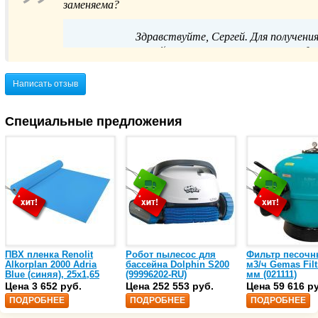
заменяема?
Здравствуйте, Сергей. Для получени
пожалуйста, свяжитесь с нашим отдел
8(800)555-5
Написать отзыв
Специальные предложения
ПВХ пленка Renolit
Робот пылесос для
Фильтр песочн
Alkorplan 2000 Adria
бассейна Dolphin S200
м3/ч Gemas Filt
Blue (синяя), 25х1,65
(99996202-RU)
мм (021111)
(35216203)
Цена 3 652 руб.
Цена 252 553 руб.
Цена 59 616 р
ПОДРОБНЕЕ
ПОДРОБНЕЕ
ПОДРОБНЕЕ