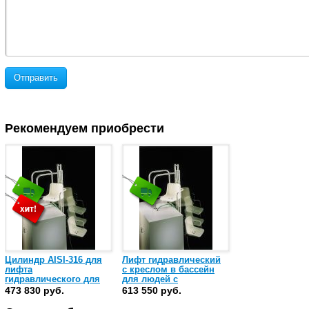
Отправить
Рекомендуем приобрести
Цилиндр AISI-316 для
Лифт гидравлический
лифта
с креслом в бассейн
гидравлического для
для людей с
людей с
ограниченными
473 830 руб.
613 550 руб.
ограниченными
возможностями Astral
возможностями Astral
(28622)