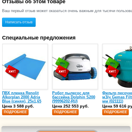
Отзывы об этом товаре
(28621)
Ваш первый отзыв может оказаться очень важным для тысячи пользов
Написать отзыв
Специальные предложения
ПВХ пленка Renolit
Робот пылесос для
Фильтр песочн
Alkorplan 2000 Adria
бассейна Dolphin S200
м3/ч Gemas Filt
Blue (синяя), 25х1,65
(99996202-RU)
мм (021111)
(35216203)
Цена 3 588 руб.
Цена 252 553 руб.
Цена 59 616 р
ПОДРОБНЕЕ
ПОДРОБНЕЕ
ПОДРОБНЕЕ