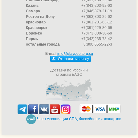
Нижний Новгород
+7(831)280-95-66
Казань
+7(843)203-92-63
Самара
+7(846)379-21-19
Ростов-на-Дону
+7(863)303-29-62
Краснодар
+7(861)201-83-12
Красноярск
+7(391)229-80-69
Воронеж
+7(473)300-30-69
Пермь
+7(342)235-78-42
остальные города
8(800)5555-22-3
E-mail
info@glavpooltorg.su
Отправить заявку
Доставка по России и
странам ЕАЭС
Член Ассоциации СПА, бассейнов и аквапарков