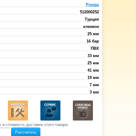
Pimtas
512000252
Турция
клеевое
25 мм
16 бар
ПВХ
33 мм
25 мм
41 мм
19 мм
7 мм
3 мм
к и стоимость‌ доставки этого товара:
Рассчитать