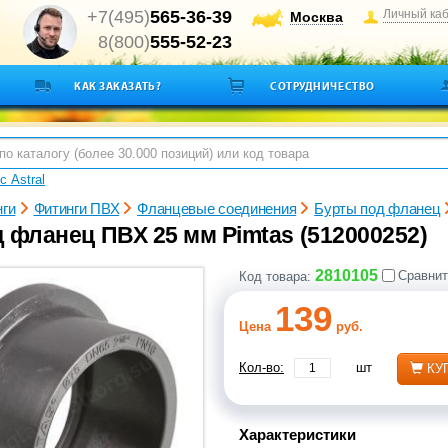
+7(495)
565-36-39
Личный ка
Москва
8(800)
555-52-23
КАК ЗАКАЗАТЬ?
СОТРУДНИЧЕСТВО
с Astral
нги
Фитинги ПВХ
Фланцевые соединения
Бурты под фланец
 фланец ПВХ 25 мм Pimtas (512000252)
2810105
Сравнит
Код товара:
139
Цена
руб.
Кол-во:
шт
КУ
Характеристики