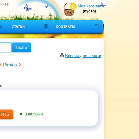
бинет
Моя корзина
0
(пусто)
СТАТЬИ
КОНТАКТЫ
Найти
Версия для печати
Pimtas
ь
ПИТЬ
В наличии