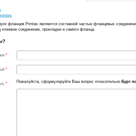
е
вопрос
для фланцев Pimtas являются составной частью фланцевых соединений
д клеевое соединение, прокладки и самого фланца.
ы?
*
мя
*
ail
Пожалуйста, сформулируйте Ваш вопрос относительно
Бурт п
*
рос