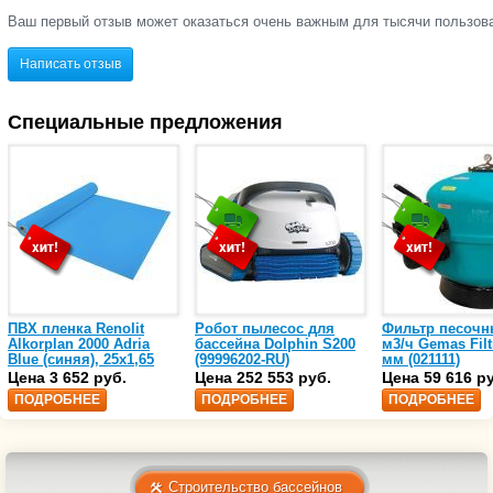
Ваш первый отзыв может оказаться очень важным для тысячи пользов
Написать отзыв
Специальные предложения
ПВХ пленка Renolit
Робот пылесос для
Фильтр песочн
Alkorplan 2000 Adria
бассейна Dolphin S200
м3/ч Gemas Filt
Blue (синяя), 25х1,65
(99996202-RU)
мм (021111)
(35216203)
Цена 3 652 руб.
Цена 252 553 руб.
Цена 59 616 р
ПОДРОБНЕЕ
ПОДРОБНЕЕ
ПОДРОБНЕЕ
Строительство бассейнов