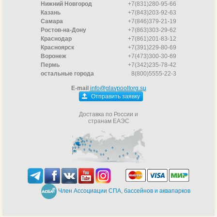
Нижний Новгород
+7(831)280-95-66
Казань
+7(843)203-92-63
Самара
+7(846)379-21-19
Ростов-на-Дону
+7(863)303-29-62
Краснодар
+7(861)201-83-12
Красноярск
+7(391)229-80-69
Воронеж
+7(473)300-30-69
Пермь
+7(342)235-78-42
остальные города
8(800)5555-22-3
E-mail
info@glavpooltorg.su
Отправить заявку
Доставка по России и
странам ЕАЭС
Член Ассоциации СПА, бассейнов и аквапарков