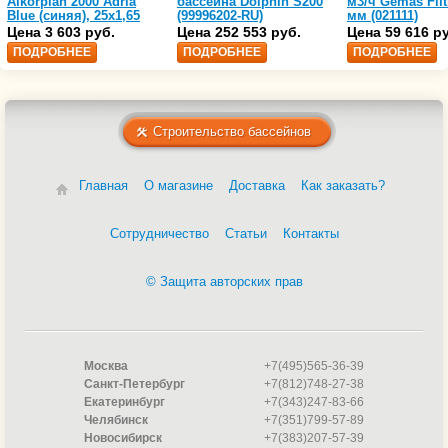
Alkorplan 2000 Adria
бассейна Dolphin S200
м3/ч Gemas Filt
Blue (синяя), 25х1,65
(99996202-RU)
мм (021111)
(35216203)
Цена 3 603 руб.
Цена 252 553 руб.
Цена 59 616 р
ПОДРОБНЕЕ
ПОДРОБНЕЕ
ПОДРОБНЕЕ
Строительство бассейнов
Главная
О магазине
Доставка
Как заказать?
Сотрудничество
Статьи
Контакты
© Защита авторских прав
Москва
+7(495)565-36-39
Санкт-Петербург
+7(812)748-27-38
Екатеринбург
+7(343)247-83-66
Челябинск
+7(351)799-57-89
Новосибирск
+7(383)207-57-39