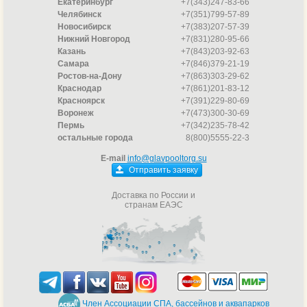
Екатеринбург
+7(343)247-83-66
Челябинск
+7(351)799-57-89
Новосибирск
+7(383)207-57-39
Нижний Новгород
+7(831)280-95-66
Казань
+7(843)203-92-63
Самара
+7(846)379-21-19
Ростов-на-Дону
+7(863)303-29-62
Краснодар
+7(861)201-83-12
Красноярск
+7(391)229-80-69
Воронеж
+7(473)300-30-69
Пермь
+7(342)235-78-42
остальные города
8(800)5555-22-3
E-mail
info@glavpooltorg.su
Отправить заявку
Доставка по России и
странам ЕАЭС
Член Ассоциации СПА, бассейнов и аквапарков