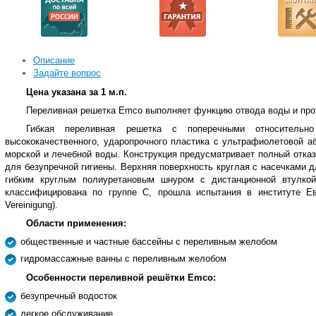
Описание
Задайте вопрос
Цена указана за 1 м.п.
Переливная решетка Emco выполняет функцию отвода воды и пр
Гибкая переливная решетка с поперечными относительн
высококачественного, ударопрочного пластика с ультрафиолетовой аб
морской и лечебной воды. Конструкция предусматривает полный отказ
для безупречной гигиены. Верхняя поверхность круглая с насечками 
гибким круглым полиуретановым шнуром с дистанционной втулкой
классифицирована по группе С, прошла испытания в институте Евр
Vereinigung).
Области применения:
общественные и частные бассейны с переливным желобом
гидромассажные ванны с переливным желобом
Особенности переливной решётки Emco:
безупречный водосток
легкое обслуживание