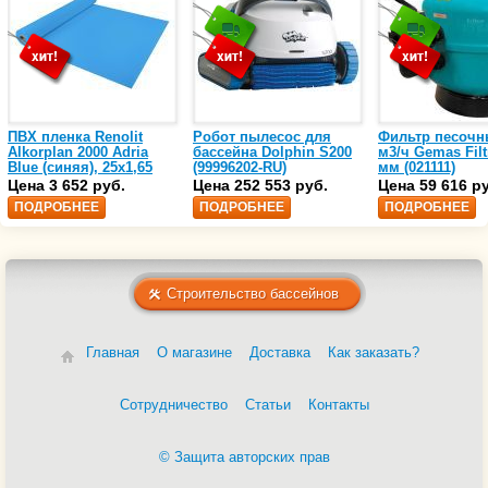
ПВХ пленка Renolit
Робот пылесос для
Фильтр песочн
Alkorplan 2000 Adria
бассейна Dolphin S200
м3/ч Gemas Filt
Blue (синяя), 25х1,65
(99996202-RU)
мм (021111)
(35216203)
Цена 3 652 руб.
Цена 252 553 руб.
Цена 59 616 р
ПОДРОБНЕЕ
ПОДРОБНЕЕ
ПОДРОБНЕЕ
Строительство бассейнов
Главная
О магазине
Доставка
Как заказать?
Сотрудничество
Статьи
Контакты
© Защита авторских прав