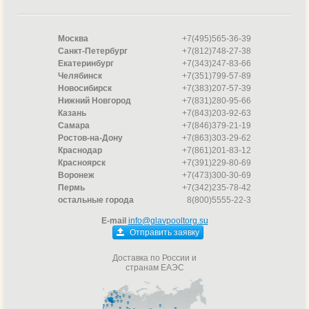
Москва
+7(495)565-36-39
Санкт-Петербург
+7(812)748-27-38
Екатеринбург
+7(343)247-83-66
Челябинск
+7(351)799-57-89
Новосибирск
+7(383)207-57-39
Нижний Новгород
+7(831)280-95-66
Казань
+7(843)203-92-63
Самара
+7(846)379-21-19
Ростов-на-Дону
+7(863)303-29-62
Краснодар
+7(861)201-83-12
Красноярск
+7(391)229-80-69
Воронеж
+7(473)300-30-69
Пермь
+7(342)235-78-42
остальные города
8(800)5555-22-3
E-mail
info@glavpooltorg.su
Отправить заявку
Доставка по России и
странам ЕАЭС