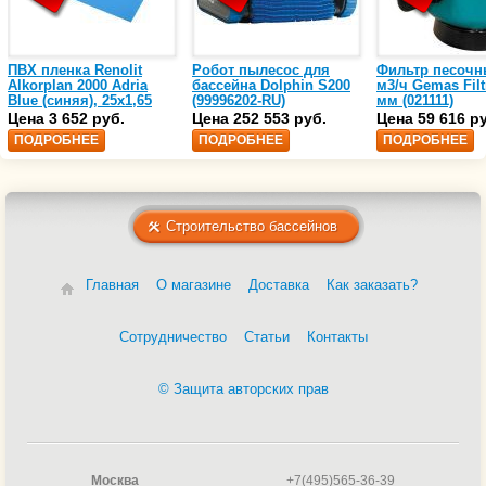
ПВХ пленка Renolit
Робот пылесос для
Фильтр песочн
Alkorplan 2000 Adria
бассейна Dolphin S200
м3/ч Gemas Filt
Blue (синяя), 25х1,65
(99996202-RU)
мм (021111)
(35216203)
Цена 3 652 руб.
Цена 252 553 руб.
Цена 59 616 р
ПОДРОБНЕЕ
ПОДРОБНЕЕ
ПОДРОБНЕЕ
Строительство бассейнов
Главная
О магазине
Доставка
Как заказать?
Сотрудничество
Статьи
Контакты
© Защита авторских прав
Москва
+7(495)565-36-39