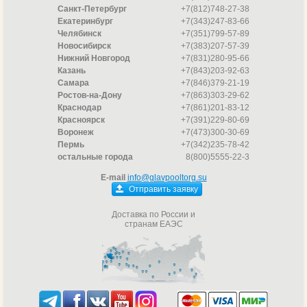
Санкт-Петербург
+7(812)748-27-38
Екатеринбург
+7(343)247-83-66
Челябинск
+7(351)799-57-89
Новосибирск
+7(383)207-57-39
Нижний Новгород
+7(831)280-95-66
Казань
+7(843)203-92-63
Самара
+7(846)379-21-19
Ростов-на-Дону
+7(863)303-29-62
Краснодар
+7(861)201-83-12
Красноярск
+7(391)229-80-69
Воронеж
+7(473)300-30-69
Пермь
+7(342)235-78-42
остальные города
8(800)5555-22-3
E-mail
info@glavpooltorg.su
Отправить заявку
Доставка по России и
странам ЕАЭС