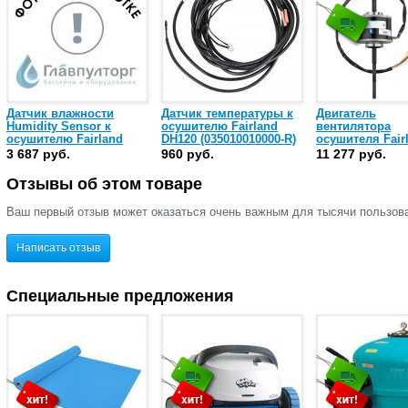
Датчик влажности
Датчик температуры к
Двигатель
Humidity Sensor к
осушителю Fairland
вентилятора
осушителю Fairland
DH120 (035010010000-R)
осушителя Fair
DH90/DH120
DH120 (3202085
3 687 руб.
960 руб.
11 277 руб.
(035030010000)
Отзывы об этом товаре
Ваш первый отзыв может оказаться очень важным для тысячи пользов
Написать отзыв
Специальные предложения